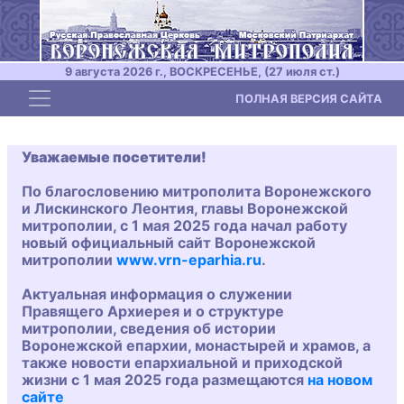
9 августа 2026 г., ВОСКРЕСЕНЬЕ, (27 июля ст.)
Toggle navigation
ПОЛНАЯ ВЕРСИЯ САЙТА
Уважаемые посетители!
По благословению митрополита Воронежского
и Лискинского Леонтия, главы Воронежской
митрополии, с 1 мая 2025 года начал работу
новый официальный сайт Воронежской
митрополии
www.vrn-eparhia.ru
.
Актуальная информация о служении
Правящего Архиерея и о структуре
митрополии, сведения об истории
Воронежской епархии, монастырей и храмов, а
также новости епархиальной и приходской
жизни с 1 мая 2025 года размещаются
на новом
сайте