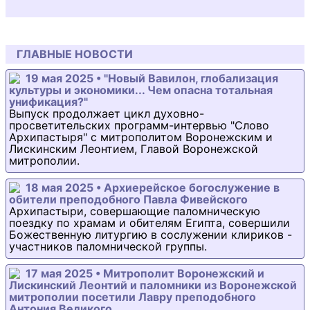
ГЛАВНЫЕ НОВОСТИ
19 мая 2025 • "Новый Вавилон, глобализация
культуры и экономики... Чем опасна тотальная
унификация?"
Выпуск продолжает цикл духовно-
просветительских программ-интервью "Слово
Архипастыря" с митрополитом Воронежским и
Лискинским Леонтием, Главой Воронежской
митрополии.
18 мая 2025 • Архиерейское богослужение в
обители преподобного Павла Фивейского
Архипастыри, совершающие паломническую
поездку по храмам и обителям Египта, совершили
Божественную литургию в сослужении клириков -
участников паломнической группы.
17 мая 2025 • Митрополит Воронежский и
Лискинский Леонтий и паломники из Воронежской
митрополии посетили Лавру преподобного
Антония Великого