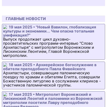
ГЛАВНЫЕ НОВОСТИ
19 мая 2025 • "Новый Вавилон, глобализация
культуры и экономики... Чем опасна тотальная
унификация?"
Выпуск продолжает цикл духовно-
просветительских программ-интервью "Слово
Архипастыря" с митрополитом Воронежским и
Лискинским Леонтием, Главой Воронежской
митрополии.
18 мая 2025 • Архиерейское богослужение в
обители преподобного Павла Фивейского
Архипастыри, совершающие паломническую
поездку по храмам и обителям Египта, совершили
Божественную литургию в сослужении клириков -
участников паломнической группы.
17 мая 2025 • Митрополит Воронежский и
Лискинский Леонтий и паломники из Воронежской
митрополии посетили Лавру преподобного
Антония Великого