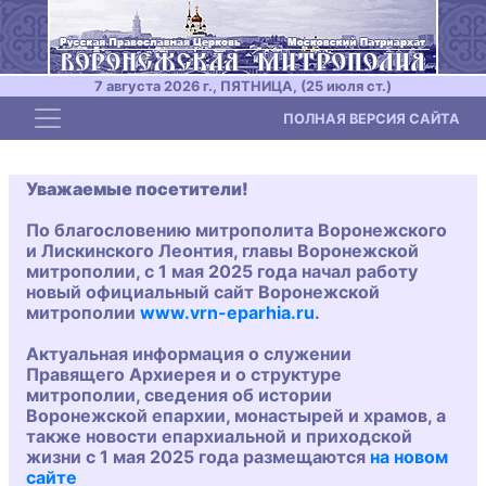
7 августа 2026 г., ПЯТНИЦА, (25 июля ст.)
Toggle navigation
ПОЛНАЯ ВЕРСИЯ САЙТА
Уважаемые посетители!
По благословению митрополита Воронежского
и Лискинского Леонтия, главы Воронежской
митрополии, с 1 мая 2025 года начал работу
новый официальный сайт Воронежской
митрополии
www.vrn-eparhia.ru
.
Актуальная информация о служении
Правящего Архиерея и о структуре
митрополии, сведения об истории
Воронежской епархии, монастырей и храмов, а
также новости епархиальной и приходской
жизни с 1 мая 2025 года размещаются
на новом
сайте