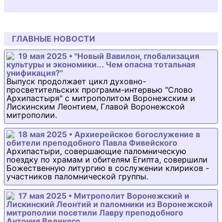
ГЛАВНЫЕ НОВОСТИ
19 мая 2025 • "Новый Вавилон, глобализация
культуры и экономики... Чем опасна тотальная
унификация?"
Выпуск продолжает цикл духовно-
просветительских программ-интервью "Слово
Архипастыря" с митрополитом Воронежским и
Лискинским Леонтием, Главой Воронежской
митрополии.
18 мая 2025 • Архиерейское богослужение в
обители преподобного Павла Фивейского
Архипастыри, совершающие паломническую
поездку по храмам и обителям Египта, совершили
Божественную литургию в сослужении клириков -
участников паломнической группы.
17 мая 2025 • Митрополит Воронежский и
Лискинский Леонтий и паломники из Воронежской
митрополии посетили Лавру преподобного
Антония Великого