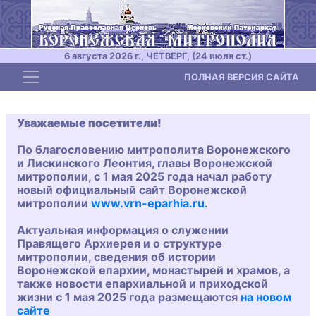
6 августа 2026 г., ЧЕТВЕРГ, (24 июля ст.)
Toggle navigation
ПОЛНАЯ ВЕРСИЯ САЙТА
Уважаемые посетители!
По благословению митрополита Воронежского
и Лискинского Леонтия, главы Воронежской
митрополии, с 1 мая 2025 года начал работу
новый официальный сайт Воронежской
митрополии
www.vrn-eparhia.ru
.
Актуальная информация о служении
Правящего Архиерея и о структуре
митрополии, сведения об истории
Воронежской епархии, монастырей и храмов, а
также новости епархиальной и приходской
жизни с 1 мая 2025 года размещаются
на новом
сайте