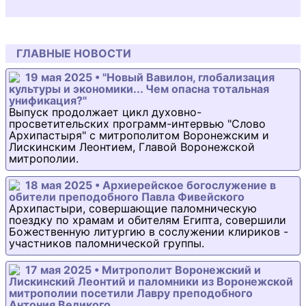
ГЛАВНЫЕ НОВОСТИ
19 мая 2025 • "Новый Вавилон, глобализация
культуры и экономики... Чем опасна тотальная
унификация?"
Выпуск продолжает цикл духовно-
просветительских программ-интервью "Слово
Архипастыря" с митрополитом Воронежским и
Лискинским Леонтием, Главой Воронежской
митрополии.
18 мая 2025 • Архиерейское богослужение в
обители преподобного Павла Фивейского
Архипастыри, совершающие паломническую
поездку по храмам и обителям Египта, совершили
Божественную литургию в сослужении клириков -
участников паломнической группы.
17 мая 2025 • Митрополит Воронежский и
Лискинский Леонтий и паломники из Воронежской
митрополии посетили Лавру преподобного
Антония Великого