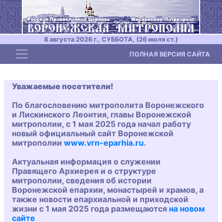
8 августа 2026 г., СУББОТА, (26 июля ст.)
Toggle navigation
ПОЛНАЯ ВЕРСИЯ САЙТА
Уважаемые посетители!
По благословению митрополита Воронежского
и Лискинского Леонтия, главы Воронежской
митрополии, с 1 мая 2025 года начал работу
новый официальный сайт Воронежской
митрополии
www.vrn-eparhia.ru
.
Актуальная информация о служении
Правящего Архиерея и о структуре
митрополии, сведения об истории
Воронежской епархии, монастырей и храмов, а
также новости епархиальной и приходской
жизни с 1 мая 2025 года размещаются
на новом
сайте