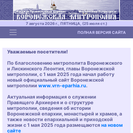
7 августа 2026 г., ПЯТНИЦА, (25 июля ст.)
Toggle navigation
ПОЛНАЯ ВЕРСИЯ САЙТА
Уважаемые посетители!
По благословению митрополита Воронежского
и Лискинского Леонтия, главы Воронежской
митрополии, с 1 мая 2025 года начал работу
новый официальный сайт Воронежской
митрополии
www.vrn-eparhia.ru
.
Актуальная информация о служении
Правящего Архиерея и о структуре
митрополии, сведения об истории
Воронежской епархии, монастырей и храмов, а
также новости епархиальной и приходской
жизни с 1 мая 2025 года размещаются
на новом
сайте