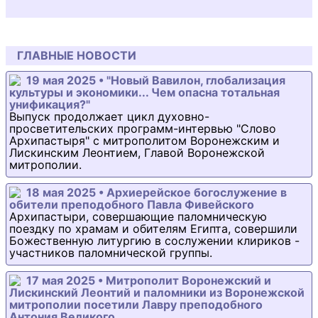
ГЛАВНЫЕ НОВОСТИ
19 мая 2025 • "Новый Вавилон, глобализация
культуры и экономики... Чем опасна тотальная
унификация?"
Выпуск продолжает цикл духовно-
просветительских программ-интервью "Слово
Архипастыря" с митрополитом Воронежским и
Лискинским Леонтием, Главой Воронежской
митрополии.
18 мая 2025 • Архиерейское богослужение в
обители преподобного Павла Фивейского
Архипастыри, совершающие паломническую
поездку по храмам и обителям Египта, совершили
Божественную литургию в сослужении клириков -
участников паломнической группы.
17 мая 2025 • Митрополит Воронежский и
Лискинский Леонтий и паломники из Воронежской
митрополии посетили Лавру преподобного
Антония Великого