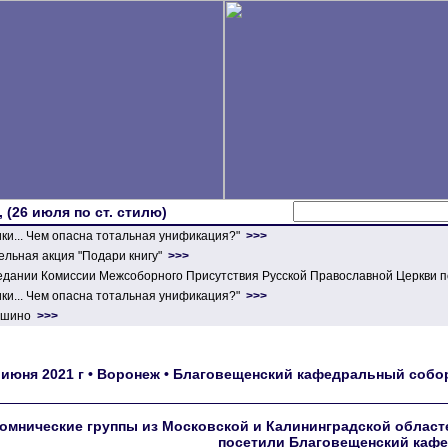
 (26 июля по ст. стилю)
ики... Чем опасна тотальная унификация?"
>>>
льная акция "Подари книгу"
>>>
едании Комиссии Межсоборного Присутствия Русской Православной Церкви п
ики... Чем опасна тотальная унификация?"
>>>
ершино
>>>
 июня 2021 г • Воронеж • Благовещенский кафедральный соб
омнические группы из Московской и Калининградской областе
посетили Благовещенский кафе