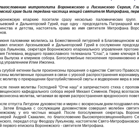
лагословению митрополита Воронежского и Лискинского Сергия, Гл
овский храм была передана частица мощей святителя Митрофана, перво
оронежскую епархию посетили сразу несколько паломнических групп.
ьевский и Дальнегорский Гурий, еще одну - председатель Патриаршей ко
ринства и детства, настоятель храма во имя святителя Митрофана Воро
нов.
 июня паломники молились за Божественной литургией в Благовещенском к
лавил епископ Арсеньевский и Дальнегорский Гурий в сослужении предсе
ра Лукьянова, секретаря Воронежского епархиального управления протои
ия Гелевана, ведущего православного телеканала "Спас", а также ключаря
на Вылуска и клириков собора. Богослужебные песнопения проникновенно
од управлением Илии Ижогина.
 сугубой ектении были произнесены прошения о единстве Святого Правосла
сены молитвенные прошения в связи с угрозой распространения коронавир
с молитву о прекращении братоубийственной смуты и водворении мира в зем
осле пения молитвы Господней "Отче наш" и запричастного стиха с пропо
вещенского кафедрального собора иерей Михаил Семенов. Перед возгласом 
вознесена молитва, читаемая во время распространения вредоносного повет
сле отпуста Литургии духовенство и мирян с воскресным днем поздравил еп
й. Затем Владыка с сослужащим духовенством совершил молебен святит
нежскому, у его честных мощей. После богослужения секретарь Вороне
оиерей Андрей Скакалин, по благословению Высокопреосвященнейшего Се
нского, передал отцу Феодору Лукъянову, настоятелю Свято-Митрофановского
 первого епископа Воронежского - святителя Митрофана.