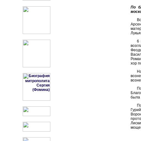
По б
моск
В
Арсен
мате
Лукья
6
возг
Феодо
Васил
Рома
хор п
На
возне
возне
П
Благо
была 
По
Гури
Воро
прот
Лиски
мощей