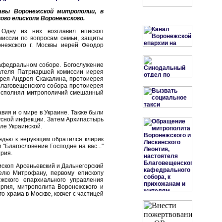
авы Воронежской митрополии, в
го епископа Воронежского.
 Одну из них возглавил епископ
миссии по вопросам семьи, защиты
нежского г. Москвы иерей Феодор
афедральном соборе. Богослужение
дателя Патриаршей комиссии иерея
ерея Андрея Скакалина, протоиерея
 Благовещенского собора протоиерея
 исполнял митрополичий смешанный
вия и о мире в Украине. Также были
усной инфекции. Затем Архипастырь
ле Украинской.
ведью к верующим обратился клирик
"Благословение Господне на вас..."
рия.
ископ Арсеньевский и Дальнегорский
елю Митрофану, первому епископу
жского епархиального управления
ргия, митрополита Воронежского и
 храма в Москве, ковчег с частицей