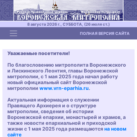
8 августа 2026 г., СУББОТА, (26 июля ст.)
Toggle navigation
ПОЛНАЯ ВЕРСИЯ САЙТА
Уважаемые посетители!
По благословению митрополита Воронежского
и Лискинского Леонтия, главы Воронежской
митрополии, с 1 мая 2025 года начал работу
новый официальный сайт Воронежской
митрополии
www.vrn-eparhia.ru
.
Актуальная информация о служении
Правящего Архиерея и о структуре
митрополии, сведения об истории
Воронежской епархии, монастырей и храмов, а
также новости епархиальной и приходской
жизни с 1 мая 2025 года размещаются
на новом
сайте