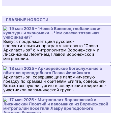
ГЛАВНЫЕ НОВОСТИ
19 мая 2025 • "Новый Вавилон, глобализация
культуры и экономики... Чем опасна тотальная
унификация?"
Выпуск продолжает цикл духовно-
просветительских программ-интервью "Слово
Архипастыря" с митрополитом Воронежским и
Лискинским Леонтием, Главой Воронежской
митрополии.
18 мая 2025 • Архиерейское богослужение в
обители преподобного Павла Фивейского
Архипастыри, совершающие паломническую
поездку по храмам и обителям Египта, совершили
Божественную литургию в сослужении клириков -
участников паломнической группы.
17 мая 2025 • Митрополит Воронежский и
Лискинский Леонтий и паломники из Воронежской
митрополии посетили Лавру преподобного
Антония Великого