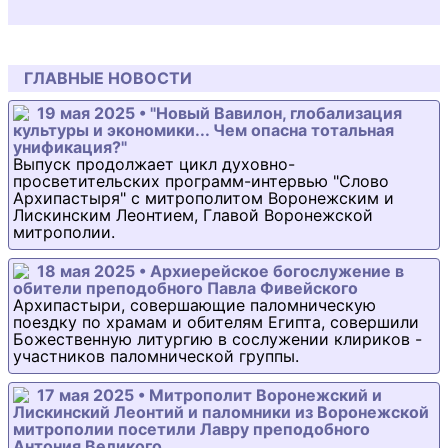
ГЛАВНЫЕ НОВОСТИ
19 мая 2025 • "Новый Вавилон, глобализация
культуры и экономики... Чем опасна тотальная
унификация?"
Выпуск продолжает цикл духовно-
просветительских программ-интервью "Слово
Архипастыря" с митрополитом Воронежским и
Лискинским Леонтием, Главой Воронежской
митрополии.
18 мая 2025 • Архиерейское богослужение в
обители преподобного Павла Фивейского
Архипастыри, совершающие паломническую
поездку по храмам и обителям Египта, совершили
Божественную литургию в сослужении клириков -
участников паломнической группы.
17 мая 2025 • Митрополит Воронежский и
Лискинский Леонтий и паломники из Воронежской
митрополии посетили Лавру преподобного
Антония Великого