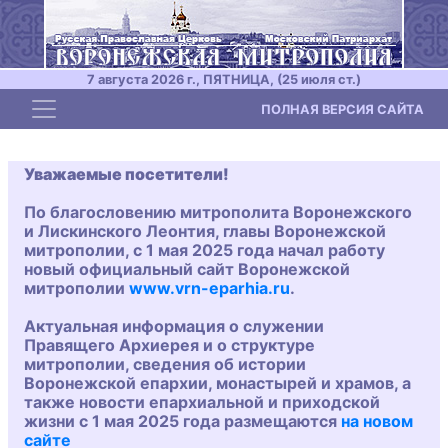
7 августа 2026 г., ПЯТНИЦА, (25 июля ст.)
Toggle navigation
ПОЛНАЯ ВЕРСИЯ САЙТА
Уважаемые посетители!
По благословению митрополита Воронежского
и Лискинского Леонтия, главы Воронежской
митрополии, с 1 мая 2025 года начал работу
новый официальный сайт Воронежской
митрополии
www.vrn-eparhia.ru
.
Актуальная информация о служении
Правящего Архиерея и о структуре
митрополии, сведения об истории
Воронежской епархии, монастырей и храмов, а
также новости епархиальной и приходской
жизни с 1 мая 2025 года размещаются
на новом
сайте