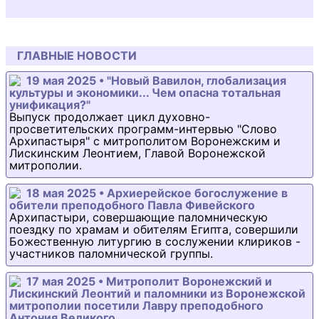
ГЛАВНЫЕ НОВОСТИ
19 мая 2025 • "Новый Вавилон, глобализация
культуры и экономики... Чем опасна тотальная
унификация?"
Выпуск продолжает цикл духовно-
просветительских программ-интервью "Слово
Архипастыря" с митрополитом Воронежским и
Лискинским Леонтием, Главой Воронежской
митрополии.
18 мая 2025 • Архиерейское богослужение в
обители преподобного Павла Фивейского
Архипастыри, совершающие паломническую
поездку по храмам и обителям Египта, совершили
Божественную литургию в сослужении клириков -
участников паломнической группы.
17 мая 2025 • Митрополит Воронежский и
Лискинский Леонтий и паломники из Воронежской
митрополии посетили Лавру преподобного
Антония Великого