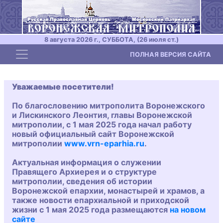
8 августа 2026 г., СУББОТА, (26 июля ст.)
Toggle navigation
ПОЛНАЯ ВЕРСИЯ САЙТА
Уважаемые посетители!
По благословению митрополита Воронежского
и Лискинского Леонтия, главы Воронежской
митрополии, с 1 мая 2025 года начал работу
новый официальный сайт Воронежской
митрополии
www.vrn-eparhia.ru
.
Актуальная информация о служении
Правящего Архиерея и о структуре
митрополии, сведения об истории
Воронежской епархии, монастырей и храмов, а
также новости епархиальной и приходской
жизни с 1 мая 2025 года размещаются
на новом
сайте