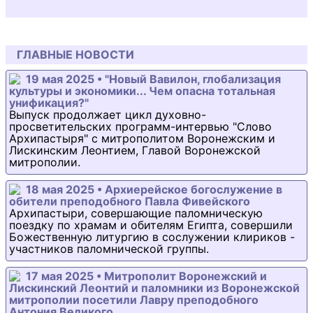
ГЛАВНЫЕ НОВОСТИ
19 мая 2025 • "Новый Вавилон, глобализация
культуры и экономики... Чем опасна тотальная
унификация?"
Выпуск продолжает цикл духовно-
просветительских программ-интервью "Слово
Архипастыря" с митрополитом Воронежским и
Лискинским Леонтием, Главой Воронежской
митрополии.
18 мая 2025 • Архиерейское богослужение в
обители преподобного Павла Фивейского
Архипастыри, совершающие паломническую
поездку по храмам и обителям Египта, совершили
Божественную литургию в сослужении клириков -
участников паломнической группы.
17 мая 2025 • Митрополит Воронежский и
Лискинский Леонтий и паломники из Воронежской
митрополии посетили Лавру преподобного
Антония Великого