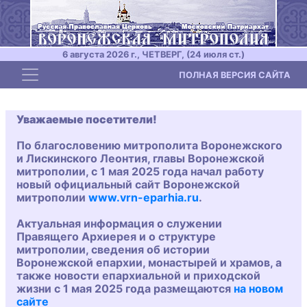
6 августа 2026 г., ЧЕТВЕРГ, (24 июля ст.)
Toggle navigation
ПОЛНАЯ ВЕРСИЯ САЙТА
Уважаемые посетители!
По благословению митрополита Воронежского
и Лискинского Леонтия, главы Воронежской
митрополии, с 1 мая 2025 года начал работу
новый официальный сайт Воронежской
митрополии
www.vrn-eparhia.ru
.
Актуальная информация о служении
Правящего Архиерея и о структуре
митрополии, сведения об истории
Воронежской епархии, монастырей и храмов, а
также новости епархиальной и приходской
жизни с 1 мая 2025 года размещаются
на новом
сайте