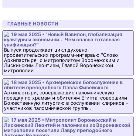
ГЛАВНЫЕ НОВОСТИ
19 мая 2025 • "Новый Вавилон, глобализация
культуры и экономики... Чем опасна тотальная
унификация?"
Выпуск продолжает цикл духовно-
просветительских программ-интервью "Слово
Архипастыря" с митрополитом Воронежским и
Лискинским Леонтием, Главой Воронежской
митрополии.
18 мая 2025 • Архиерейское богослужение в
обители преподобного Павла Фивейского
Архипастыри, совершающие паломническую
поездку по храмам и обителям Египта, совершили
Божественную литургию в сослужении клириков -
участников паломнической группы.
17 мая 2025 • Митрополит Воронежский и
Лискинский Леонтий и паломники из Воронежской
митрополии посетили Лавру преподобного
Антония Великого