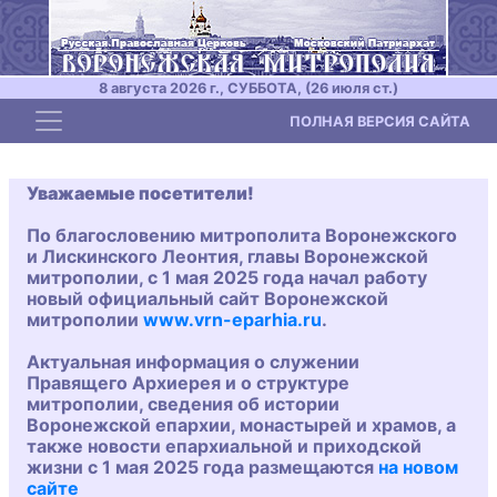
8 августа 2026 г., СУББОТА, (26 июля ст.)
Toggle navigation
ПОЛНАЯ ВЕРСИЯ САЙТА
Уважаемые посетители!
По благословению митрополита Воронежского
и Лискинского Леонтия, главы Воронежской
митрополии, с 1 мая 2025 года начал работу
новый официальный сайт Воронежской
митрополии
www.vrn-eparhia.ru
.
Актуальная информация о служении
Правящего Архиерея и о структуре
митрополии, сведения об истории
Воронежской епархии, монастырей и храмов, а
также новости епархиальной и приходской
жизни с 1 мая 2025 года размещаются
на новом
сайте