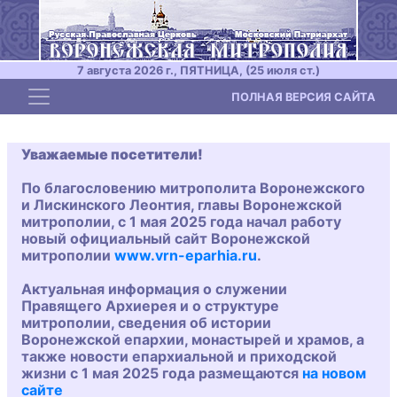
7 августа 2026 г., ПЯТНИЦА, (25 июля ст.)
Toggle navigation
ПОЛНАЯ ВЕРСИЯ САЙТА
Уважаемые посетители!
По благословению митрополита Воронежского
и Лискинского Леонтия, главы Воронежской
митрополии, с 1 мая 2025 года начал работу
новый официальный сайт Воронежской
митрополии
www.vrn-eparhia.ru
.
Актуальная информация о служении
Правящего Архиерея и о структуре
митрополии, сведения об истории
Воронежской епархии, монастырей и храмов, а
также новости епархиальной и приходской
жизни с 1 мая 2025 года размещаются
на новом
сайте