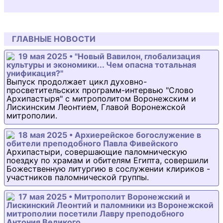
ГЛАВНЫЕ НОВОСТИ
19 мая 2025 • "Новый Вавилон, глобализация
культуры и экономики... Чем опасна тотальная
унификация?"
Выпуск продолжает цикл духовно-
просветительских программ-интервью "Слово
Архипастыря" с митрополитом Воронежским и
Лискинским Леонтием, Главой Воронежской
митрополии.
18 мая 2025 • Архиерейское богослужение в
обители преподобного Павла Фивейского
Архипастыри, совершающие паломническую
поездку по храмам и обителям Египта, совершили
Божественную литургию в сослужении клириков -
участников паломнической группы.
17 мая 2025 • Митрополит Воронежский и
Лискинский Леонтий и паломники из Воронежской
митрополии посетили Лавру преподобного
Антония Великого