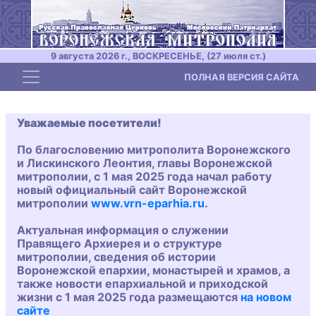
9 августа 2026 г., ВОСКРЕСЕНЬЕ, (27 июля ст.)
Toggle navigation
ПОЛНАЯ ВЕРСИЯ САЙТА
Уважаемые посетители!
По благословению митрополита Воронежского
и Лискинского Леонтия, главы Воронежской
митрополии, с 1 мая 2025 года начал работу
новый официальный сайт Воронежской
митрополии
www.vrn-eparhia.ru
.
Актуальная информация о служении
Правящего Архиерея и о структуре
митрополии, сведения об истории
Воронежской епархии, монастырей и храмов, а
также новости епархиальной и приходской
жизни с 1 мая 2025 года размещаются
на новом
сайте