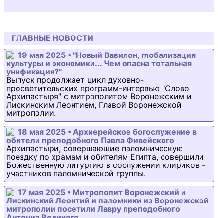
ГЛАВНЫЕ НОВОСТИ
19 мая 2025 • "Новый Вавилон, глобализация
культуры и экономики... Чем опасна тотальная
унификация?"
Выпуск продолжает цикл духовно-
просветительских программ-интервью "Слово
Архипастыря" с митрополитом Воронежским и
Лискинским Леонтием, Главой Воронежской
митрополии.
18 мая 2025 • Архиерейское богослужение в
обители преподобного Павла Фивейского
Архипастыри, совершающие паломническую
поездку по храмам и обителям Египта, совершили
Божественную литургию в сослужении клириков -
участников паломнической группы.
17 мая 2025 • Митрополит Воронежский и
Лискинский Леонтий и паломники из Воронежской
митрополии посетили Лавру преподобного
Антония Великого