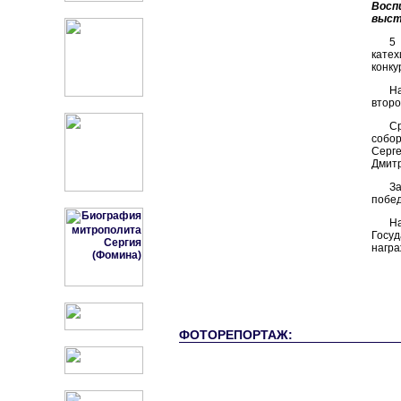
Восп
выст
5
катех
конку
На
второ
Ср
собор
Серге
Дмитр
З
побед
Н
Госуд
награ
ФОТОРЕПОРТАЖ: