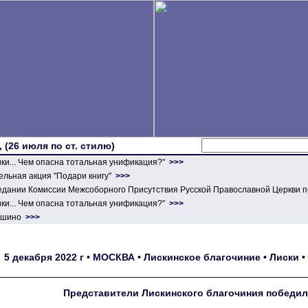
 (26 июля по ст. стилю)
ики... Чем опасна тотальная унификация?"
>>>
льная акция "Подари книгу"
>>>
едании Комиссии Межсоборного Присутствия Русской Православной Церкви п
ики... Чем опасна тотальная унификация?"
>>>
ершино
>>>
5 декабря 2022 г • МОСКВА • Лискинское благочиние • Лиски
Представители Лискинского благочиния победил