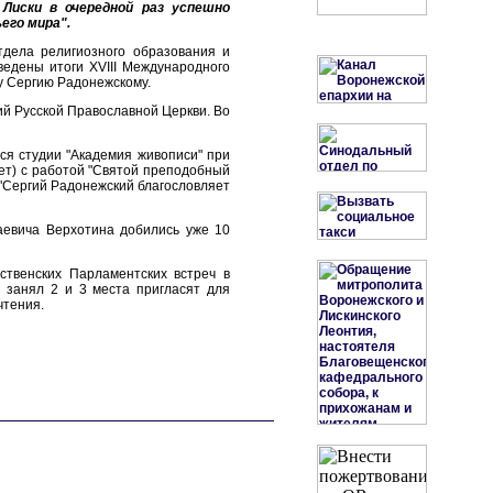
 Лиски в очередной раз успешно
его мира".
тдела религиозного образования и
ведены итоги XVIII Международного
у Сергию Радонежскому.
ий Русской Православной Церкви. Во
ся студии "Академия живописи" при
лет) с работой "Святой преподобный
 "Сергий Радонежский благословляет
аевича Верхотина добились уже 10
ственских Парламентских встреч в
 занял 2 и 3 места пригласят для
чтения.