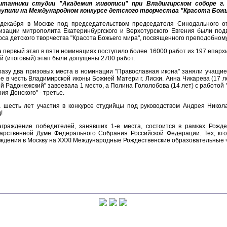
итанники студии "Академия живописи" при Владимирском соборе г.
упили на Международном конкурсе детского творчества "Красота Божь
 декабря в Москве под председательством председателя Синодального о
изации митрополита Екатеринбургского и Верхотурского Евгения были под
рса детского творчества "Красота Божьего мира", посвященного преподобном
 первый этап в пяти номинациях поступило более 16000 работ из 197 епарх
й (итоговый) этап были допущены 2700 работ.
азу два призовых места в номинации "Православная икона" заняли учащие
е в честь Владимирской иконы Божией Матери г. Лиски. Анна Чикарева (17 
й Радонежский" завоевала 1 место, а Полина Гололобова (14 лет) с работой
ия Донского" - третье.
а шесть лет участия в конкурсе студийцы под руководством Андрея Никол
!
аграждение победителей, занявших 1-е места, состоится в рамках Рожде
арственной Думе Федерального Собрания Российской Федерации. Тех, кто
ждения в Москву на ХХXI Международные Рождественские образовательные 