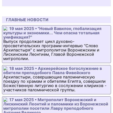
ГЛАВНЫЕ НОВОСТИ
19 мая 2025 • "Новый Вавилон, глобализация
культуры и экономики... Чем опасна тотальная
унификация?"
Выпуск продолжает цикл духовно-
просветительских программ-интервью "Слово
Архипастыря" с митрополитом Воронежским и
Лискинским Леонтием, Главой Воронежской
митрополии.
18 мая 2025 • Архиерейское богослужение в
обители преподобного Павла Фивейского
Архипастыри, совершающие паломническую
поездку по храмам и обителям Египта, совершили
Божественную литургию в сослужении клириков -
участников паломнической группы.
17 мая 2025 • Митрополит Воронежский и
Лискинский Леонтий и паломники из Воронежской
митрополии посетили Лавру преподобного
Антония Великого