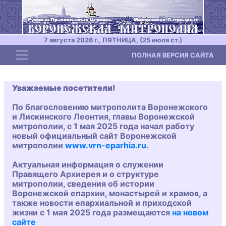
7 августа 2026 г., ПЯТНИЦА, (25 июля ст.)
Toggle navigation
ПОЛНАЯ ВЕРСИЯ САЙТА
Уважаемые посетители!
По благословению митрополита Воронежского
и Лискинского Леонтия, главы Воронежской
митрополии, с 1 мая 2025 года начал работу
новый официальный сайт Воронежской
митрополии
www.vrn-eparhia.ru
.
Актуальная информация о служении
Правящего Архиерея и о структуре
митрополии, сведения об истории
Воронежской епархии, монастырей и храмов, а
также новости епархиальной и приходской
жизни с 1 мая 2025 года размещаются
на новом
сайте