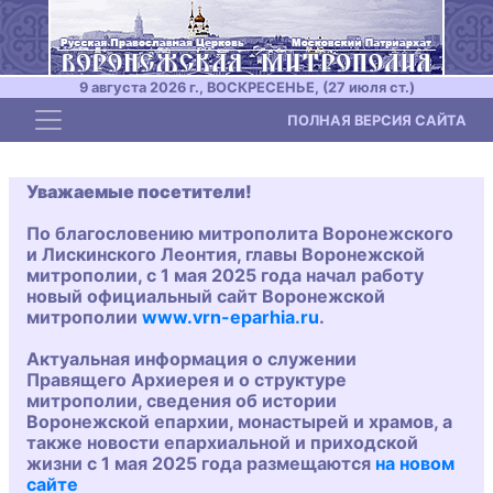
9 августа 2026 г., ВОСКРЕСЕНЬЕ, (27 июля ст.)
Toggle navigation
ПОЛНАЯ ВЕРСИЯ САЙТА
Уважаемые посетители!
По благословению митрополита Воронежского
и Лискинского Леонтия, главы Воронежской
митрополии, с 1 мая 2025 года начал работу
новый официальный сайт Воронежской
митрополии
www.vrn-eparhia.ru
.
Актуальная информация о служении
Правящего Архиерея и о структуре
митрополии, сведения об истории
Воронежской епархии, монастырей и храмов, а
также новости епархиальной и приходской
жизни с 1 мая 2025 года размещаются
на новом
сайте