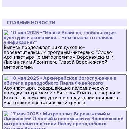
ГЛАВНЫЕ НОВОСТИ
19 мая 2025 • "Новый Вавилон, глобализация
культуры и экономики... Чем опасна тотальная
унификация?"
Выпуск продолжает цикл духовно-
просветительских программ-интервью "Слово
Архипастыря" с митрополитом Воронежским и
Лискинским Леонтием, Главой Воронежской
митрополии.
18 мая 2025 • Архиерейское богослужение в
обители преподобного Павла Фивейского
Архипастыри, совершающие паломническую
поездку по храмам и обителям Египта, совершили
Божественную литургию в сослужении клириков -
участников паломнической группы.
17 мая 2025 • Митрополит Воронежский и
Лискинский Леонтий и паломники из Воронежской
митрополии посетили Лавру преподобного
Антония Великого