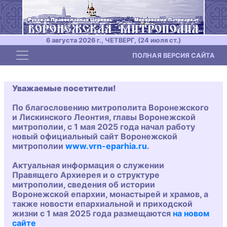
6 августа 2026 г., ЧЕТВЕРГ, (24 июля ст.)
Toggle navigation
ПОЛНАЯ ВЕРСИЯ САЙТА
Уважаемые посетители!
По благословению митрополита Воронежского
и Лискинского Леонтия, главы Воронежской
митрополии, с 1 мая 2025 года начал работу
новый официальный сайт Воронежской
митрополии
www.vrn-eparhia.ru
.
Актуальная информация о служении
Правящего Архиерея и о структуре
митрополии, сведения об истории
Воронежской епархии, монастырей и храмов, а
также новости епархиальной и приходской
жизни с 1 мая 2025 года размещаются
на новом
сайте