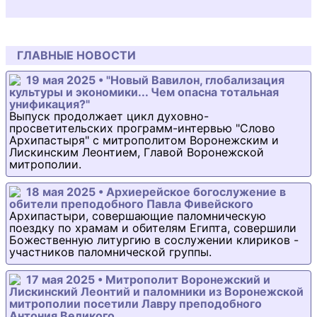
ГЛАВНЫЕ НОВОСТИ
19 мая 2025 • "Новый Вавилон, глобализация
культуры и экономики... Чем опасна тотальная
унификация?"
Выпуск продолжает цикл духовно-
просветительских программ-интервью "Слово
Архипастыря" с митрополитом Воронежским и
Лискинским Леонтием, Главой Воронежской
митрополии.
18 мая 2025 • Архиерейское богослужение в
обители преподобного Павла Фивейского
Архипастыри, совершающие паломническую
поездку по храмам и обителям Египта, совершили
Божественную литургию в сослужении клириков -
участников паломнической группы.
17 мая 2025 • Митрополит Воронежский и
Лискинский Леонтий и паломники из Воронежской
митрополии посетили Лавру преподобного
Антония Великого