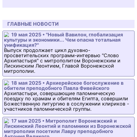
ГЛАВНЫЕ НОВОСТИ
19 мая 2025 • "Новый Вавилон, глобализация
культуры и экономики... Чем опасна тотальная
унификация?"
Выпуск продолжает цикл духовно-
просветительских программ-интервью "Слово
Архипастыря" с митрополитом Воронежским и
Лискинским Леонтием, Главой Воронежской
митрополии.
18 мая 2025 • Архиерейское богослужение в
обители преподобного Павла Фивейского
Архипастыри, совершающие паломническую
поездку по храмам и обителям Египта, совершили
Божественную литургию в сослужении клириков -
участников паломнической группы.
17 мая 2025 • Митрополит Воронежский и
Лискинский Леонтий и паломники из Воронежской
митрополии посетили Лавру преподобного
Антония Великого