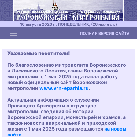
10 августа 2026 г., ПОНЕДЕЛЬНИК, (28 июля ст.)
Toggle navigation
ПОЛНАЯ ВЕРСИЯ САЙТА
Уважаемые посетители!
По благословению митрополита Воронежского
и Лискинского Леонтия, главы Воронежской
митрополии, с 1 мая 2025 года начал работу
новый официальный сайт Воронежской
митрополии
www.vrn-eparhia.ru
.
Актуальная информация о служении
Правящего Архиерея и о структуре
митрополии, сведения об истории
Воронежской епархии, монастырей и храмов, а
также новости епархиальной и приходской
жизни с 1 мая 2025 года размещаются
на новом
сайте