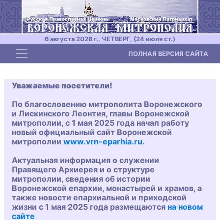
6 августа 2026 г., ЧЕТВЕРГ, (24 июля ст.)
Toggle navigation
ПОЛНАЯ ВЕРСИЯ САЙТА
Уважаемые посетители!
По благословению митрополита Воронежского
и Лискинского Леонтия, главы Воронежской
митрополии, с 1 мая 2025 года начал работу
новый официальный сайт Воронежской
митрополии
www.vrn-eparhia.ru
.
Актуальная информация о служении
Правящего Архиерея и о структуре
митрополии, сведения об истории
Воронежской епархии, монастырей и храмов, а
также новости епархиальной и приходской
жизни с 1 мая 2025 года размещаются
на новом
сайте