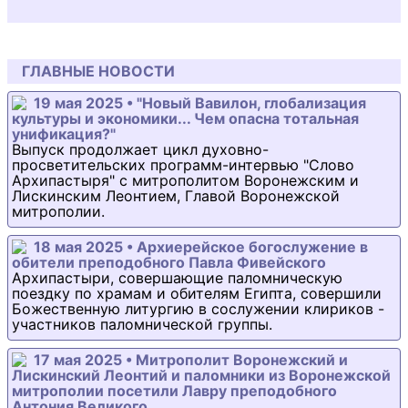
ГЛАВНЫЕ НОВОСТИ
19 мая 2025 • "Новый Вавилон, глобализация
культуры и экономики... Чем опасна тотальная
унификация?"
Выпуск продолжает цикл духовно-
просветительских программ-интервью "Слово
Архипастыря" с митрополитом Воронежским и
Лискинским Леонтием, Главой Воронежской
митрополии.
18 мая 2025 • Архиерейское богослужение в
обители преподобного Павла Фивейского
Архипастыри, совершающие паломническую
поездку по храмам и обителям Египта, совершили
Божественную литургию в сослужении клириков -
участников паломнической группы.
17 мая 2025 • Митрополит Воронежский и
Лискинский Леонтий и паломники из Воронежской
митрополии посетили Лавру преподобного
Антония Великого