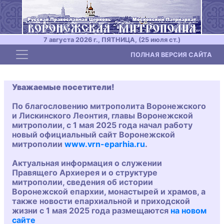
7 августа 2026 г., ПЯТНИЦА, (25 июля ст.)
Toggle navigation
ПОЛНАЯ ВЕРСИЯ САЙТА
Уважаемые посетители!
По благословению митрополита Воронежского
и Лискинского Леонтия, главы Воронежской
митрополии, с 1 мая 2025 года начал работу
новый официальный сайт Воронежской
митрополии
www.vrn-eparhia.ru
.
Актуальная информация о служении
Правящего Архиерея и о структуре
митрополии, сведения об истории
Воронежской епархии, монастырей и храмов, а
также новости епархиальной и приходской
жизни с 1 мая 2025 года размещаются
на новом
сайте