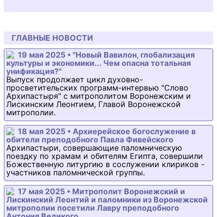
ГЛАВНЫЕ НОВОСТИ
19 мая 2025 • "Новый Вавилон, глобализация
культуры и экономики... Чем опасна тотальная
унификация?"
Выпуск продолжает цикл духовно-
просветительских программ-интервью "Слово
Архипастыря" с митрополитом Воронежским и
Лискинским Леонтием, Главой Воронежской
митрополии.
18 мая 2025 • Архиерейское богослужение в
обители преподобного Павла Фивейского
Архипастыри, совершающие паломническую
поездку по храмам и обителям Египта, совершили
Божественную литургию в сослужении клириков -
участников паломнической группы.
17 мая 2025 • Митрополит Воронежский и
Лискинский Леонтий и паломники из Воронежской
митрополии посетили Лавру преподобного
Антония Великого