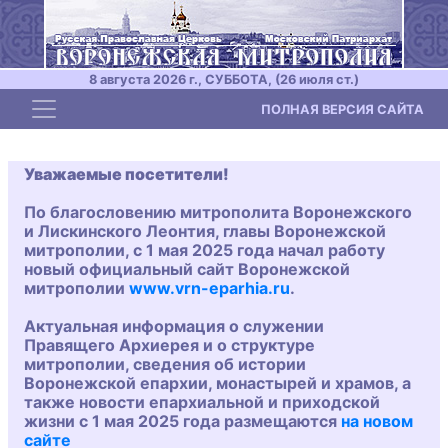
8 августа 2026 г., СУББОТА, (26 июля ст.)
Toggle navigation
ПОЛНАЯ ВЕРСИЯ САЙТА
Уважаемые посетители!
По благословению митрополита Воронежского
и Лискинского Леонтия, главы Воронежской
митрополии, с 1 мая 2025 года начал работу
новый официальный сайт Воронежской
митрополии
www.vrn-eparhia.ru
.
Актуальная информация о служении
Правящего Архиерея и о структуре
митрополии, сведения об истории
Воронежской епархии, монастырей и храмов, а
также новости епархиальной и приходской
жизни с 1 мая 2025 года размещаются
на новом
сайте