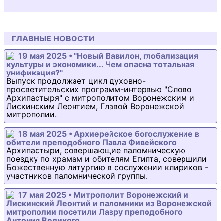
ГЛАВНЫЕ НОВОСТИ
19 мая 2025 • "Новый Вавилон, глобализация
культуры и экономики... Чем опасна тотальная
унификация?"
Выпуск продолжает цикл духовно-
просветительских программ-интервью "Слово
Архипастыря" с митрополитом Воронежским и
Лискинским Леонтием, Главой Воронежской
митрополии.
18 мая 2025 • Архиерейское богослужение в
обители преподобного Павла Фивейского
Архипастыри, совершающие паломническую
поездку по храмам и обителям Египта, совершили
Божественную литургию в сослужении клириков -
участников паломнической группы.
17 мая 2025 • Митрополит Воронежский и
Лискинский Леонтий и паломники из Воронежской
митрополии посетили Лавру преподобного
Антония Великого