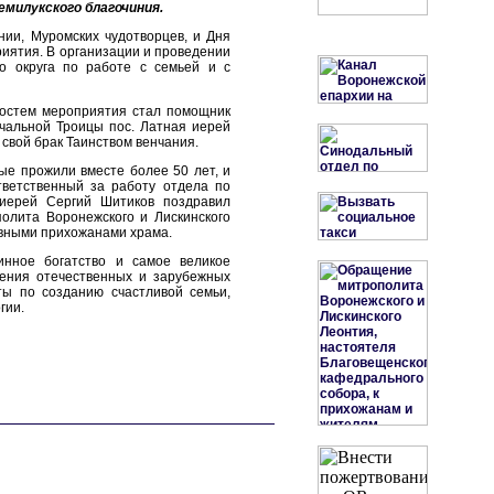
милукского благочиния.
нии, Муромских чудотворцев, и Дня
риятия. В организации и проведении
го округа по работе с семьей и с
 гостем мероприятия стал помощник
чальной Троицы пос. Латная иерей
 свой брак Таинством венчания.
ые прожили вместе более 50 лет, и
тветственный за работу отдела по
 иерей Сергий Шитиков поздравил
олита Воронежского и Лискинского
ивными прихожанами храма.
инное богатство и самое великое
дения отечественных и зарубежных
ты по созданию счастливой семьи,
гии.