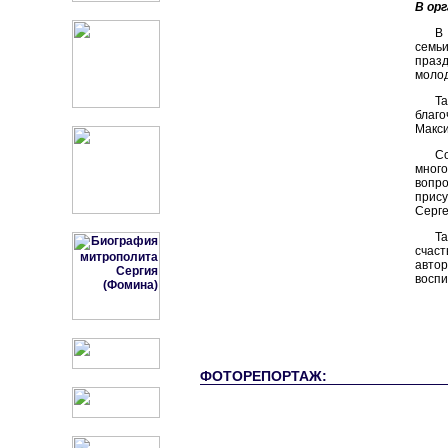
В ор
В
семьи
праз
моло
Та
благо
Макси
Со
мног
вопр
прису
Серге
Т
счас
автор
воспи
ФОТОРЕПОРТАЖ: