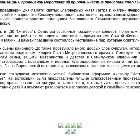
ганизации и проведении мероприятий приняли участие представители Се
 преддверии дня памяти святых благоверных князя Петра и княгини Февро
, любви и верности в Семилукском районе состоялись торжественные мероп
дников приняли участие помощники благочинного Семилукского церковно
дежью.
к, в ГДК "Октябрь" г. Семилуки состоялся праздничный концерт. Почетным
чинного по работе с молодежью, настоятель храма во имя Святой Живона
м Махин. В рамках праздника состоялось чествование пар, которые освятили
 сцены районного ДК также прозвучало много добрых слов супругам, котор
одетным родителям. Клирик Свято-Митрофановского храма г. Семилуки, о
осам семьи, защиты материнства и детства в Семилукском благочинии
тствовавших с праздником и передал благодарственные письма от митроп
я, Главы Воронежской митрополии, виновникам торжества, являющимся акт
акже сотрудники межпоселенческой библиотеки оформили выставку "Ист
тье". На экспозиции были представлены лучшие художественные произве
ов, православная литература, а также книги, которые дают ценные сове
танию детей и помогают разобраться в вопросах детской и семейной психоло