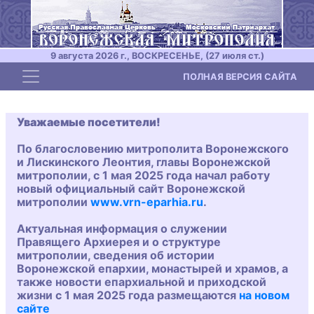
9 августа 2026 г., ВОСКРЕСЕНЬЕ, (27 июля ст.)
Toggle navigation
ПОЛНАЯ ВЕРСИЯ САЙТА
Уважаемые посетители!
По благословению митрополита Воронежского
и Лискинского Леонтия, главы Воронежской
митрополии, с 1 мая 2025 года начал работу
новый официальный сайт Воронежской
митрополии
www.vrn-eparhia.ru
.
Актуальная информация о служении
Правящего Архиерея и о структуре
митрополии, сведения об истории
Воронежской епархии, монастырей и храмов, а
также новости епархиальной и приходской
жизни с 1 мая 2025 года размещаются
на новом
сайте