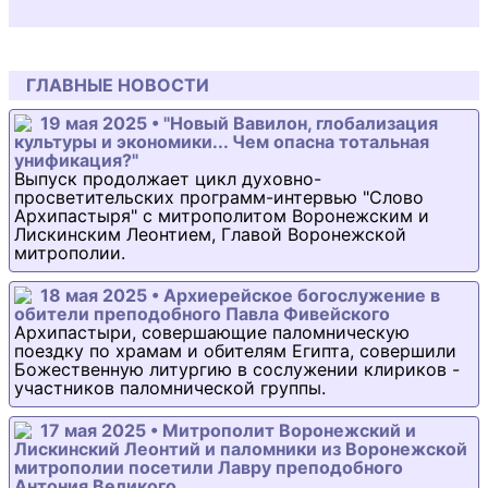
ГЛАВНЫЕ НОВОСТИ
19 мая 2025 • "Новый Вавилон, глобализация
культуры и экономики... Чем опасна тотальная
унификация?"
Выпуск продолжает цикл духовно-
просветительских программ-интервью "Слово
Архипастыря" с митрополитом Воронежским и
Лискинским Леонтием, Главой Воронежской
митрополии.
18 мая 2025 • Архиерейское богослужение в
обители преподобного Павла Фивейского
Архипастыри, совершающие паломническую
поездку по храмам и обителям Египта, совершили
Божественную литургию в сослужении клириков -
участников паломнической группы.
17 мая 2025 • Митрополит Воронежский и
Лискинский Леонтий и паломники из Воронежской
митрополии посетили Лавру преподобного
Антония Великого