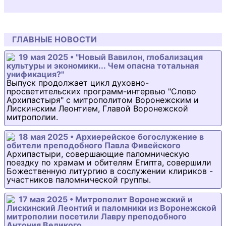
ГЛАВНЫЕ НОВОСТИ
19 мая 2025 • "Новый Вавилон, глобализация
культуры и экономики... Чем опасна тотальная
унификация?"
Выпуск продолжает цикл духовно-
просветительских программ-интервью "Слово
Архипастыря" с митрополитом Воронежским и
Лискинским Леонтием, Главой Воронежской
митрополии.
18 мая 2025 • Архиерейское богослужение в
обители преподобного Павла Фивейского
Архипастыри, совершающие паломническую
поездку по храмам и обителям Египта, совершили
Божественную литургию в сослужении клириков -
участников паломнической группы.
17 мая 2025 • Митрополит Воронежский и
Лискинский Леонтий и паломники из Воронежской
митрополии посетили Лавру преподобного
Антония Великого