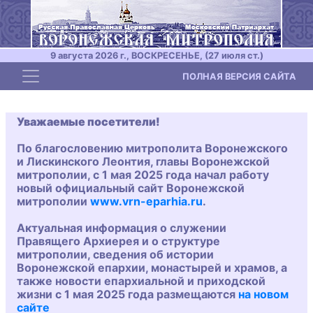
9 августа 2026 г., ВОСКРЕСЕНЬЕ, (27 июля ст.)
Toggle navigation
ПОЛНАЯ ВЕРСИЯ САЙТА
Уважаемые посетители!
По благословению митрополита Воронежского
и Лискинского Леонтия, главы Воронежской
митрополии, с 1 мая 2025 года начал работу
новый официальный сайт Воронежской
митрополии
www.vrn-eparhia.ru
.
Актуальная информация о служении
Правящего Архиерея и о структуре
митрополии, сведения об истории
Воронежской епархии, монастырей и храмов, а
также новости епархиальной и приходской
жизни с 1 мая 2025 года размещаются
на новом
сайте