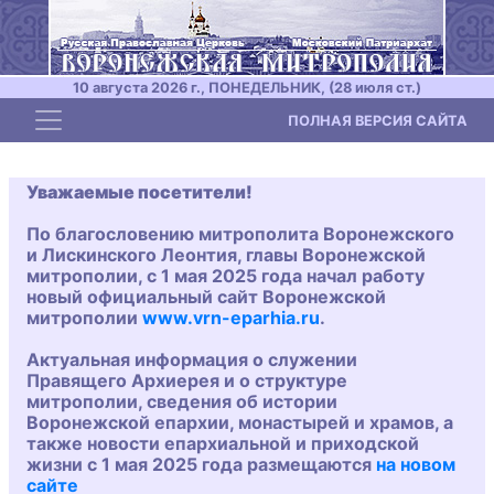
10 августа 2026 г., ПОНЕДЕЛЬНИК, (28 июля ст.)
Toggle navigation
ПОЛНАЯ ВЕРСИЯ САЙТА
Уважаемые посетители!
По благословению митрополита Воронежского
и Лискинского Леонтия, главы Воронежской
митрополии, с 1 мая 2025 года начал работу
новый официальный сайт Воронежской
митрополии
www.vrn-eparhia.ru
.
Актуальная информация о служении
Правящего Архиерея и о структуре
митрополии, сведения об истории
Воронежской епархии, монастырей и храмов, а
также новости епархиальной и приходской
жизни с 1 мая 2025 года размещаются
на новом
сайте