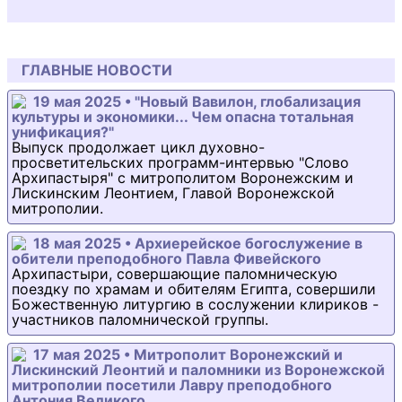
ГЛАВНЫЕ НОВОСТИ
19 мая 2025 • "Новый Вавилон, глобализация
культуры и экономики... Чем опасна тотальная
унификация?"
Выпуск продолжает цикл духовно-
просветительских программ-интервью "Слово
Архипастыря" с митрополитом Воронежским и
Лискинским Леонтием, Главой Воронежской
митрополии.
18 мая 2025 • Архиерейское богослужение в
обители преподобного Павла Фивейского
Архипастыри, совершающие паломническую
поездку по храмам и обителям Египта, совершили
Божественную литургию в сослужении клириков -
участников паломнической группы.
17 мая 2025 • Митрополит Воронежский и
Лискинский Леонтий и паломники из Воронежской
митрополии посетили Лавру преподобного
Антония Великого