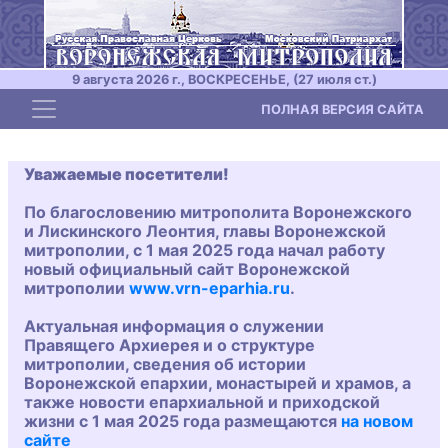
9 августа 2026 г., ВОСКРЕСЕНЬЕ, (27 июля ст.)
Toggle navigation
ПОЛНАЯ ВЕРСИЯ САЙТА
Уважаемые посетители!
По благословению митрополита Воронежского
и Лискинского Леонтия, главы Воронежской
митрополии, с 1 мая 2025 года начал работу
новый официальный сайт Воронежской
митрополии
www.vrn-eparhia.ru
.
Актуальная информация о служении
Правящего Архиерея и о структуре
митрополии, сведения об истории
Воронежской епархии, монастырей и храмов, а
также новости епархиальной и приходской
жизни с 1 мая 2025 года размещаются
на новом
сайте