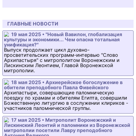
ГЛАВНЫЕ НОВОСТИ
19 мая 2025 • "Новый Вавилон, глобализация
культуры и экономики... Чем опасна тотальная
унификация?"
Выпуск продолжает цикл духовно-
просветительских программ-интервью "Слово
Архипастыря" с митрополитом Воронежским и
Лискинским Леонтием, Главой Воронежской
митрополии.
18 мая 2025 • Архиерейское богослужение в
обители преподобного Павла Фивейского
Архипастыри, совершающие паломническую
поездку по храмам и обителям Египта, совершили
Божественную литургию в сослужении клириков -
участников паломнической группы.
17 мая 2025 • Митрополит Воронежский и
Лискинский Леонтий и паломники из Воронежской
митрополии посетили Лавру преподобного
Антония Великого