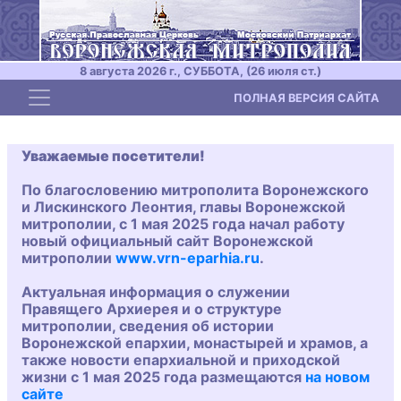
8 августа 2026 г., СУББОТА, (26 июля ст.)
Toggle navigation
ПОЛНАЯ ВЕРСИЯ САЙТА
Уважаемые посетители!
По благословению митрополита Воронежского
и Лискинского Леонтия, главы Воронежской
митрополии, с 1 мая 2025 года начал работу
новый официальный сайт Воронежской
митрополии
www.vrn-eparhia.ru
.
Актуальная информация о служении
Правящего Архиерея и о структуре
митрополии, сведения об истории
Воронежской епархии, монастырей и храмов, а
также новости епархиальной и приходской
жизни с 1 мая 2025 года размещаются
на новом
сайте