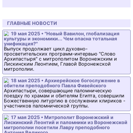
ГЛАВНЫЕ НОВОСТИ
19 мая 2025 • "Новый Вавилон, глобализация
культуры и экономики... Чем опасна тотальная
унификация?"
Выпуск продолжает цикл духовно-
просветительских программ-интервью "Слово
Архипастыря" с митрополитом Воронежским и
Лискинским Леонтием, Главой Воронежской
митрополии.
18 мая 2025 • Архиерейское богослужение в
обители преподобного Павла Фивейского
Архипастыри, совершающие паломническую
поездку по храмам и обителям Египта, совершили
Божественную литургию в сослужении клириков -
участников паломнической группы.
17 мая 2025 • Митрополит Воронежский и
Лискинский Леонтий и паломники из Воронежской
митрополии посетили Лавру преподобного
Антония Великого