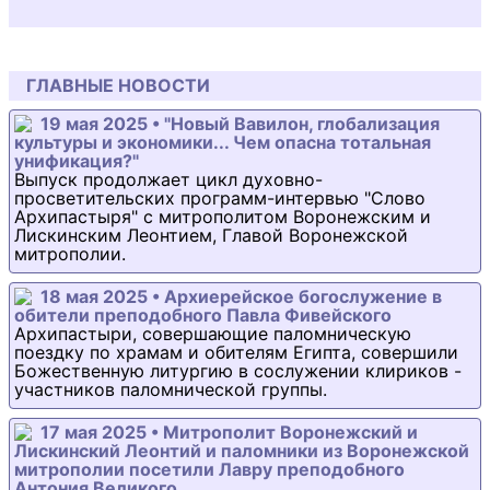
ГЛАВНЫЕ НОВОСТИ
19 мая 2025 • "Новый Вавилон, глобализация
культуры и экономики... Чем опасна тотальная
унификация?"
Выпуск продолжает цикл духовно-
просветительских программ-интервью "Слово
Архипастыря" с митрополитом Воронежским и
Лискинским Леонтием, Главой Воронежской
митрополии.
18 мая 2025 • Архиерейское богослужение в
обители преподобного Павла Фивейского
Архипастыри, совершающие паломническую
поездку по храмам и обителям Египта, совершили
Божественную литургию в сослужении клириков -
участников паломнической группы.
17 мая 2025 • Митрополит Воронежский и
Лискинский Леонтий и паломники из Воронежской
митрополии посетили Лавру преподобного
Антония Великого