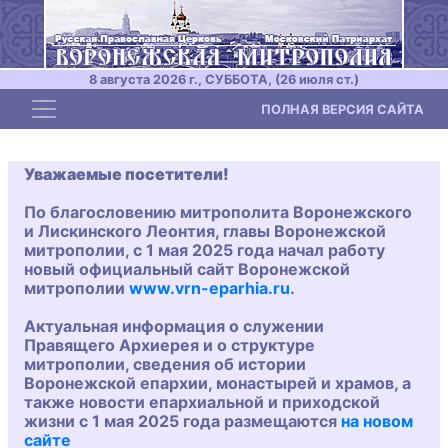
8 августа 2026 г., СУББОТА, (26 июля ст.)
Toggle navigation
ПОЛНАЯ ВЕРСИЯ САЙТА
Уважаемые посетители!
По благословению митрополита Воронежского
и Лискинского Леонтия, главы Воронежской
митрополии, с 1 мая 2025 года начал работу
новый официальный сайт Воронежской
митрополии
www.vrn-eparhia.ru
.
Актуальная информация о служении
Правящего Архиерея и о структуре
митрополии, сведения об истории
Воронежской епархии, монастырей и храмов, а
также новости епархиальной и приходской
жизни с 1 мая 2025 года размещаются
на новом
сайте