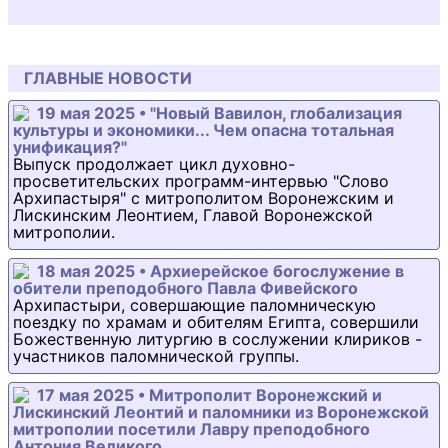
ГЛАВНЫЕ НОВОСТИ
19 мая 2025 • "Новый Вавилон, глобализация
культуры и экономики... Чем опасна тотальная
унификация?"
Выпуск продолжает цикл духовно-
просветительских программ-интервью "Слово
Архипастыря" с митрополитом Воронежским и
Лискинским Леонтием, Главой Воронежской
митрополии.
18 мая 2025 • Архиерейское богослужение в
обители преподобного Павла Фивейского
Архипастыри, совершающие паломническую
поездку по храмам и обителям Египта, совершили
Божественную литургию в сослужении клириков -
участников паломнической группы.
17 мая 2025 • Митрополит Воронежский и
Лискинский Леонтий и паломники из Воронежской
митрополии посетили Лавру преподобного
Антония Великого