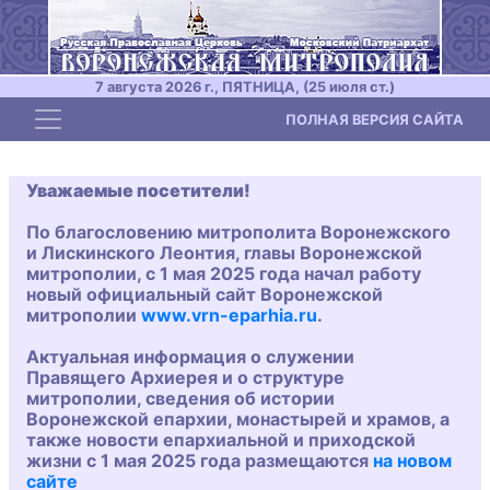
7 августа 2026 г., ПЯТНИЦА, (25 июля ст.)
Toggle navigation
ПОЛНАЯ ВЕРСИЯ САЙТА
Уважаемые посетители!
По благословению митрополита Воронежского
и Лискинского Леонтия, главы Воронежской
митрополии, с 1 мая 2025 года начал работу
новый официальный сайт Воронежской
митрополии
www.vrn-eparhia.ru
.
Актуальная информация о служении
Правящего Архиерея и о структуре
митрополии, сведения об истории
Воронежской епархии, монастырей и храмов, а
также новости епархиальной и приходской
жизни с 1 мая 2025 года размещаются
на новом
сайте