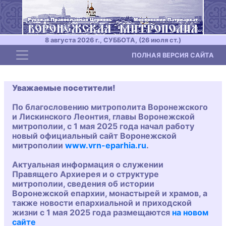
8 августа 2026 г., СУББОТА, (26 июля ст.)
Toggle navigation
ПОЛНАЯ ВЕРСИЯ САЙТА
Уважаемые посетители!
По благословению митрополита Воронежского
и Лискинского Леонтия, главы Воронежской
митрополии, с 1 мая 2025 года начал работу
новый официальный сайт Воронежской
митрополии
www.vrn-eparhia.ru
.
Актуальная информация о служении
Правящего Архиерея и о структуре
митрополии, сведения об истории
Воронежской епархии, монастырей и храмов, а
также новости епархиальной и приходской
жизни с 1 мая 2025 года размещаются
на новом
сайте