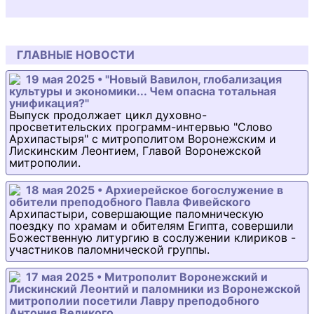
ГЛАВНЫЕ НОВОСТИ
19 мая 2025 • "Новый Вавилон, глобализация
культуры и экономики... Чем опасна тотальная
унификация?"
Выпуск продолжает цикл духовно-
просветительских программ-интервью "Слово
Архипастыря" с митрополитом Воронежским и
Лискинским Леонтием, Главой Воронежской
митрополии.
18 мая 2025 • Архиерейское богослужение в
обители преподобного Павла Фивейского
Архипастыри, совершающие паломническую
поездку по храмам и обителям Египта, совершили
Божественную литургию в сослужении клириков -
участников паломнической группы.
17 мая 2025 • Митрополит Воронежский и
Лискинский Леонтий и паломники из Воронежской
митрополии посетили Лавру преподобного
Антония Великого