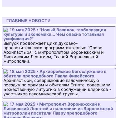
ГЛАВНЫЕ НОВОСТИ
19 мая 2025 • "Новый Вавилон, глобализация
культуры и экономики... Чем опасна тотальная
унификация?"
Выпуск продолжает цикл духовно-
просветительских программ-интервью "Слово
Архипастыря" с митрополитом Воронежским и
Лискинским Леонтием, Главой Воронежской
митрополии.
18 мая 2025 • Архиерейское богослужение в
обители преподобного Павла Фивейского
Архипастыри, совершающие паломническую
поездку по храмам и обителям Египта, совершили
Божественную литургию в сослужении клириков -
участников паломнической группы.
17 мая 2025 • Митрополит Воронежский и
Лискинский Леонтий и паломники из Воронежской
митрополии посетили Лавру преподобного
Антония Великого