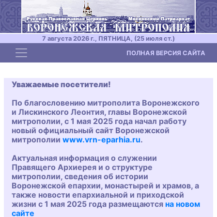
7 августа 2026 г., ПЯТНИЦА, (25 июля ст.)
Toggle navigation
ПОЛНАЯ ВЕРСИЯ САЙТА
Уважаемые посетители!
По благословению митрополита Воронежского
и Лискинского Леонтия, главы Воронежской
митрополии, с 1 мая 2025 года начал работу
новый официальный сайт Воронежской
митрополии
www.vrn-eparhia.ru
.
Актуальная информация о служении
Правящего Архиерея и о структуре
митрополии, сведения об истории
Воронежской епархии, монастырей и храмов, а
также новости епархиальной и приходской
жизни с 1 мая 2025 года размещаются
на новом
сайте