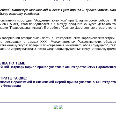
ейший Патриарх Московский и всея Руси Кирилл и председатель Со
бьеву грамоту и подарок.
оспитанник изостудии "Академия живописи" при Владимирском соборе г. 
ьев (15 лет) стал победителем XIX Международного конкурса детского тв
ации "Православная икона". Его работа "Святые Царственные страстотерпц
.
 завершении официальной части XII Рождественских Парламентских встреч,
те Федерации в рамках XXXII Международных Рождественских образов
ственная культура: потери и приобретения минувшего, образ будущего", Св
Кирилл и председатель Совета Федерации вручили Максиму Воробьеву грамо
ЛКА ПО ТЕМЕ:
ейший Патриарх Кирилл принял участие в XII Рождественских Парламентс
ТРИТЕ ТАКЖЕ:
ополит Воронежский и Лискинский Сергий принял участие в XII Рождест
те Федерации