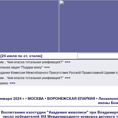
 (24 июля по ст. стилю)
ики... Чем опасна тотальная унификация?"
>>>
льная акция "Подари книгу"
>>>
едании Комиссии Межсоборного Присутствия Русской Православной Церкви п
ики... Чем опасна тотальная унификация?"
>>>
ершино
>>>
января 2024 г • МОСКВА • ВОРОНЕЖСКАЯ ЕПАРХИЯ • Лискинское
иконы Бож
Воспитанник изостудии "Академия живописи" при Владимирс
число победителей XIX Международного конкурса детского 