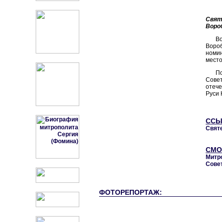
Свят
Воро
В
Вороб
номин
место
По
Сове
отече
Руси 
ССЫ
Свят
СМО
Митр
Сове
ФОТОРЕПОРТАЖ: