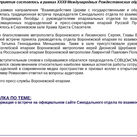
приятие состоялось в рамках XXXII Международных Рождественских об
 рамках направления "Взаимодействие Церкви с государственными и о
ялась традиционная встреча председателя Синодального отдела по взаим
Владимира Легойды с руководителями епархиальных отделов по вза
рмационных подразделений и пресс-секретарями епархий Русской Пр
ялось в Сергиевском зале Храма Христа Спасителя.
о благословению митрополита Воронежского и Лискинского Сергия, Главы 
чей встрече приняла руководитель отдела Воронежской епархии по взаим
Татьяна Геннадьевна Меньшикова. Также в зале присутствовали руко
соглебской епархии Воронежской митрополии иерей Дионисий Щербаков
а Россошанской епархии Воронежской митрополии Лаврентий Павлович Пол
 вступительным словом к собравшимся обратился председатель СОВЦОиСМИ 
ился своим мнением относительно наиболее важных аспектов работы сотр
зделений в современном медиа пространстве и призвал коллег к открытом
мир Романович ответил на вопросы аудитории.
то пресс-службы Воронежской епархии.
ЛКА ПО ТЕМЕ:
рмация о встрече на официальном сайте Синодального отдела по взаимо