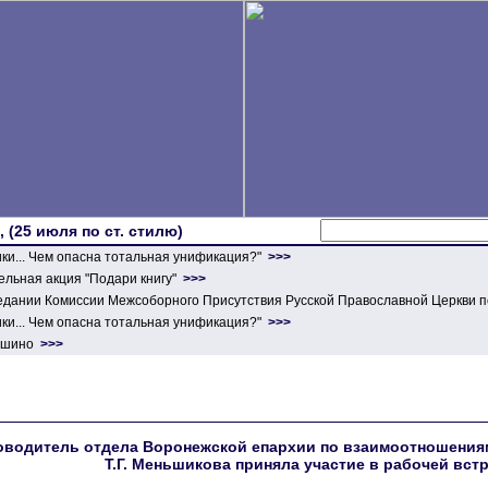
 (25 июля по ст. стилю)
ики... Чем опасна тотальная унификация?"
>>>
льная акция "Подари книгу"
>>>
едании Комиссии Межсоборного Присутствия Русской Православной Церкви п
ики... Чем опасна тотальная унификация?"
>>>
ершино
>>>
оводитель отдела Воронежской епархии по взаимоотношения
Т.Г. Меньшикова приняла участие в рабочей встр