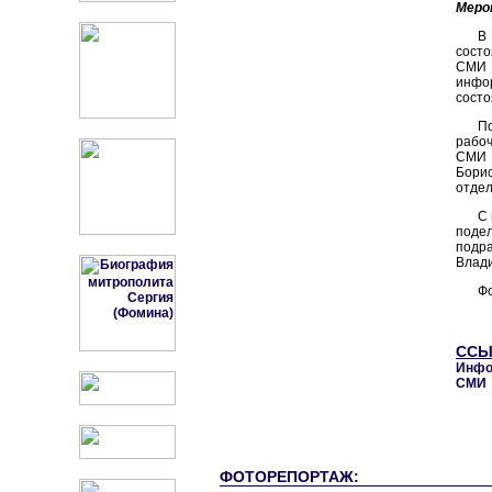
Меро
В
состо
СМИ 
инфо
состо
П
рабо
СМИ 
Бори
отдел
С
подел
подра
Влади
Фо
ССЫ
Инфо
СМИ
ФОТОРЕПОРТАЖ: