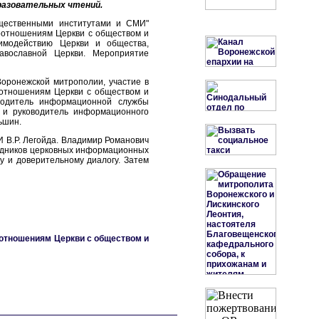
разовательных чтений.
бщественными институтами и СМИ"
оотношениям Церкви с обществом и
имодействию Церкви и общества,
авославной Церкви. Мероприятие
Воронежской митрополии, участие в
оотношениям Церкви с обществом и
водитель информационной службы
 и руководитель информационного
ьшин.
В.Р. Легойда. Владимир Романович
удников церковных информационных
у и доверительному диалогу. Затем
отношениям Церкви с обществом и