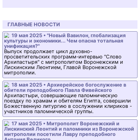
ГЛАВНЫЕ НОВОСТИ
19 мая 2025 • "Новый Вавилон, глобализация
культуры и экономики... Чем опасна тотальная
унификация?"
Выпуск продолжает цикл духовно-
просветительских программ-интервью "Слово
Архипастыря" с митрополитом Воронежским и
Лискинским Леонтием, Главой Воронежской
митрополии.
18 мая 2025 • Архиерейское богослужение в
обители преподобного Павла Фивейского
Архипастыри, совершающие паломническую
поездку по храмам и обителям Египта, совершили
Божественную литургию в сослужении клириков -
участников паломнической группы.
17 мая 2025 • Митрополит Воронежский и
Лискинский Леонтий и паломники из Воронежской
митрополии посетили Лавру преподобного
Антония Великого