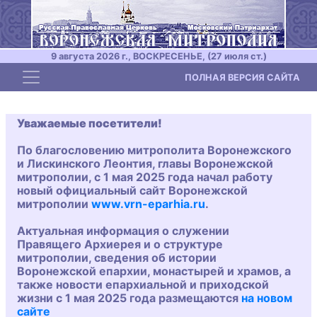
9 августа 2026 г., ВОСКРЕСЕНЬЕ, (27 июля ст.)
Toggle navigation
ПОЛНАЯ ВЕРСИЯ САЙТА
Уважаемые посетители!
По благословению митрополита Воронежского
и Лискинского Леонтия, главы Воронежской
митрополии, с 1 мая 2025 года начал работу
новый официальный сайт Воронежской
митрополии
www.vrn-eparhia.ru
.
Актуальная информация о служении
Правящего Архиерея и о структуре
митрополии, сведения об истории
Воронежской епархии, монастырей и храмов, а
также новости епархиальной и приходской
жизни с 1 мая 2025 года размещаются
на новом
сайте