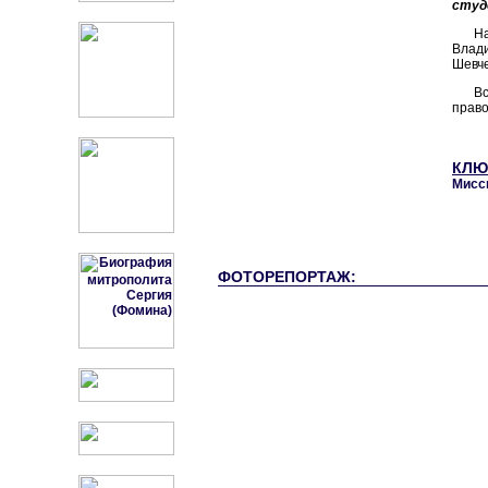
студ
На
Влади
Шевче
В
право
КЛЮ
Мисс
ФОТОРЕПОРТАЖ: