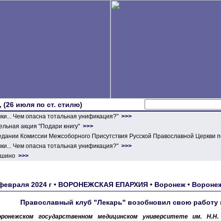
 (26 июля по ст. стилю)
ики... Чем опасна тотальная унификация?"
>>>
льная акция "Подари книгу"
>>>
едании Комиссии Межсоборного Присутствия Русской Православной Церкви п
ики... Чем опасна тотальная унификация?"
>>>
ершино
>>>
февраля 2024 г • ВОРОНЕЖСКАЯ ЕПАРХИЯ • Воронеж • Воронеж
Православный клуб "Лекарь" возобновил свою работу 
ронежском государственном медицинском университете им. Н.Н.