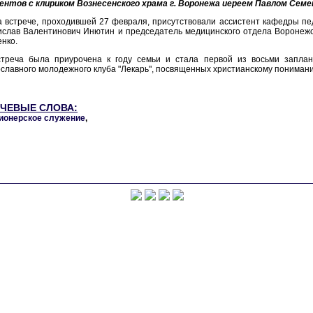
ентов с клириком Вознесенского храма г. Воронежа иереем Павлом Сем
 встрече, проходившей 27 февраля, присутствовали ассистент кафедры пе
слав Валентинович Инютин и председатель медицинского отдела Воронежс
нко.
стреча была приурочена к году семьи и стала первой из восьми заплан
славного молодежного клуба "Лекарь", посвященных христианскому пониман
ЧЕВЫЕ СЛОВА:
ионерское служение
,