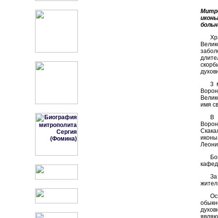
Митро
иконы
больн
Хр
Велик
забол
длите
скорб
духов
3 
Ворон
Велик
имя с
В 
Ворон
Скака
иконы
Леони
Бо
кафед
За
жител
Ос
обыкн
духов
являю