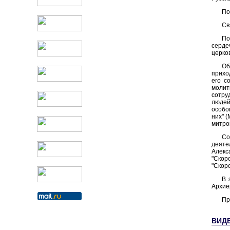
По
Св
По
серде
церко
Об
прихо
его с
молит
сотру
людей
особо
них" (
митро
Со
деяте
Алек
"Скор
"Скор
В 
Архие
Пр
ВИД