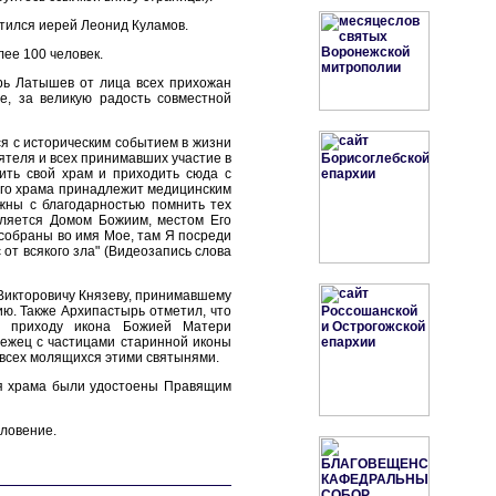
атился иерей Леонид Куламов.
ее 100 человек.
рь Латышев от лица всех прихожан
е, за великую радость совместной
я с историческим событием в жизни
ятеля и всех принимавших участие в
ить свой храм и приходить сюда с
того храма принадлежит медицинским
жны с благодарностью помнить тех
вляется Домом Божиим, местом Его
 собраны во имя Мое, там Я посреди
 от всякого зла" (Видеозапись слова
Викторовичу Князеву, принимавшему
ию. Также Архипастырь отметил, что
р приходу икона Божией Матери
ежец с частицами старинной иконы
 всех молящихся этими святынями.
ия храма были удостоены Правящим
словение.