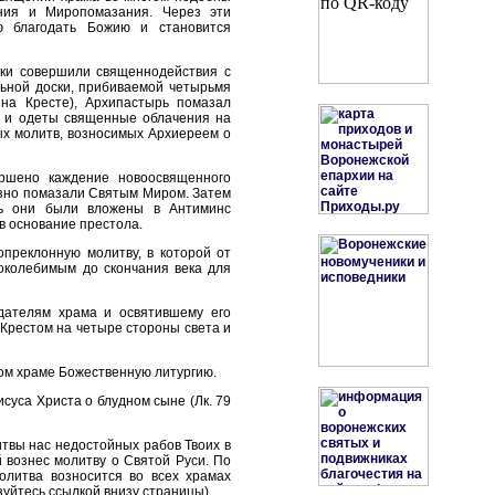
ния и Миропомазания. Через эти
ю благодать Божию и становится
ики совершили священнодействия с
ьной доски, прибиваемой четырьмя
 на Кресте), Архипастырь помазал
 и одеты священные облачения на
ых молитв, возносимых Архиереем о
ршено каждение новоосвященного
азно помазали Святым Миром. Затем
рь они были вложены в Антиминс
в основание престола.
преклонную молитву, в которой от
околебимым до скончания века для
дателям храма и освятившему его
рестом на четыре стороны света и
ом храме Божественную литургию.
суса Христа о блудном сыне (Лк. 79
итвы нас недостойных рабов Твоих в
 вознес молитву о Святой Руси. По
олитва возносится во всех храмах
уйтесь ссылкой внизу страницы).