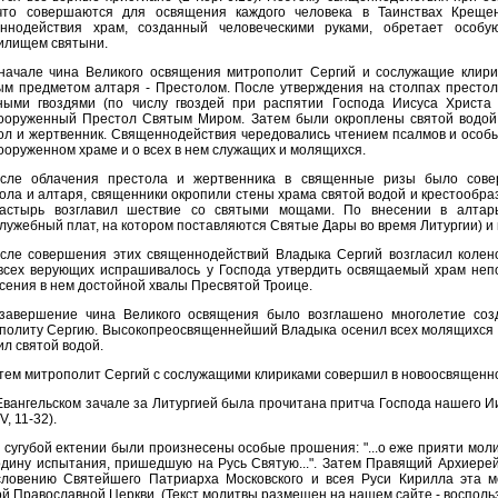
что совершаются для освящения каждого человека в Таинствах Креще
ннодействия храм, созданный человеческими руками, обретает особу
илищем святыни.
начале чина Великого освящения митрополит Сергий и сослужащие клир
ым предметом алтаря - Престолом. После утверждения на столпах престол
ными гвоздями (по числу гвоздей при распятии Господа Иисуса Христа
ооруженный Престол Святым Миром. Затем были окроплены святой водой
ол и жертвенник. Священнодействия чередовались чтением псалмов и особ
ооруженном храме и о всех в нем служащих и молящихся.
сле облачения престола и жертвенника в священные ризы было сове
ола и алтаря, священники окропили стены храма святой водой и крестообр
астырь возглавил шествие со святыми мощами. По внесении в алта
служебный плат, на котором поставляются Святые Дары во время Литургии) и 
сле совершения этих священнодействий Владыка Сергий возгласил колено
всех верующих испрашивалось у Господа утвердить освящаемый храм неп
сения в нем достойной хвалы Пресвятой Троице.
завершение чина Великого освящения было возглашено многолетие соз
политу Сергию. Высокопреосвященнейший Владыка осенил всех молящихся К
ил святой водой.
тем митрополит Сергий с сослужащими клириками совершил в новоосвященн
Евангельском зачале за Литургией была прочитана притча Господа нашего Ии
V, 11-32).
 сугубой ектении были произнесены особые прошения: "...о еже прияти мол
одину испытания, пришедшую на Русь Святую...". Затем Правящий Архиерей
словению Святейшего Патриарха Московского и всея Руси Кирилла эта м
ой Православной Церкви. (Текст молитвы размещен на нашем сайте - воспольз