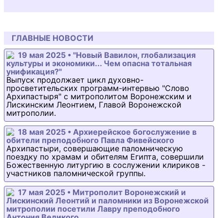
ГЛАВНЫЕ НОВОСТИ
19 мая 2025 • "Новый Вавилон, глобализация
культуры и экономики... Чем опасна тотальная
унификация?"
Выпуск продолжает цикл духовно-
просветительских программ-интервью "Слово
Архипастыря" с митрополитом Воронежским и
Лискинским Леонтием, Главой Воронежской
митрополии.
18 мая 2025 • Архиерейское богослужение в
обители преподобного Павла Фивейского
Архипастыри, совершающие паломническую
поездку по храмам и обителям Египта, совершили
Божественную литургию в сослужении клириков -
участников паломнической группы.
17 мая 2025 • Митрополит Воронежский и
Лискинский Леонтий и паломники из Воронежской
митрополии посетили Лавру преподобного
Антония Великого