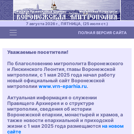
7 августа 2026 г., ПЯТНИЦА, (25 июля ст.)
Toggle navigation
ПОЛНАЯ ВЕРСИЯ САЙТА
Уважаемые посетители!
По благословению митрополита Воронежского
и Лискинского Леонтия, главы Воронежской
митрополии, с 1 мая 2025 года начал работу
новый официальный сайт Воронежской
митрополии
www.vrn-eparhia.ru
.
Актуальная информация о служении
Правящего Архиерея и о структуре
митрополии, сведения об истории
Воронежской епархии, монастырей и храмов, а
также новости епархиальной и приходской
жизни с 1 мая 2025 года размещаются
на новом
сайте