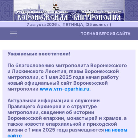
7 августа 2026 г., ПЯТНИЦА, (25 июля ст.)
Toggle navigation
ПОЛНАЯ ВЕРСИЯ САЙТА
Уважаемые посетители!
По благословению митрополита Воронежского
и Лискинского Леонтия, главы Воронежской
митрополии, с 1 мая 2025 года начал работу
новый официальный сайт Воронежской
митрополии
www.vrn-eparhia.ru
.
Актуальная информация о служении
Правящего Архиерея и о структуре
митрополии, сведения об истории
Воронежской епархии, монастырей и храмов, а
также новости епархиальной и приходской
жизни с 1 мая 2025 года размещаются
на новом
сайте