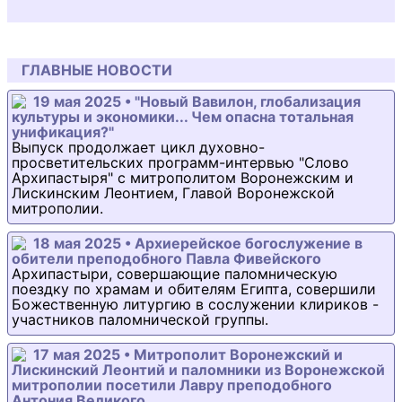
ГЛАВНЫЕ НОВОСТИ
19 мая 2025 • "Новый Вавилон, глобализация
культуры и экономики... Чем опасна тотальная
унификация?"
Выпуск продолжает цикл духовно-
просветительских программ-интервью "Слово
Архипастыря" с митрополитом Воронежским и
Лискинским Леонтием, Главой Воронежской
митрополии.
18 мая 2025 • Архиерейское богослужение в
обители преподобного Павла Фивейского
Архипастыри, совершающие паломническую
поездку по храмам и обителям Египта, совершили
Божественную литургию в сослужении клириков -
участников паломнической группы.
17 мая 2025 • Митрополит Воронежский и
Лискинский Леонтий и паломники из Воронежской
митрополии посетили Лавру преподобного
Антония Великого