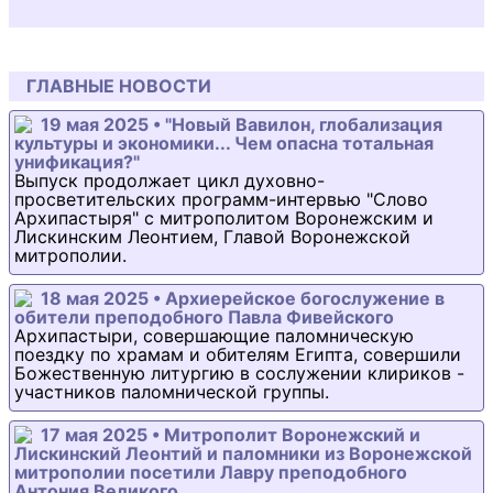
ГЛАВНЫЕ НОВОСТИ
19 мая 2025 • "Новый Вавилон, глобализация
культуры и экономики... Чем опасна тотальная
унификация?"
Выпуск продолжает цикл духовно-
просветительских программ-интервью "Слово
Архипастыря" с митрополитом Воронежским и
Лискинским Леонтием, Главой Воронежской
митрополии.
18 мая 2025 • Архиерейское богослужение в
обители преподобного Павла Фивейского
Архипастыри, совершающие паломническую
поездку по храмам и обителям Египта, совершили
Божественную литургию в сослужении клириков -
участников паломнической группы.
17 мая 2025 • Митрополит Воронежский и
Лискинский Леонтий и паломники из Воронежской
митрополии посетили Лавру преподобного
Антония Великого