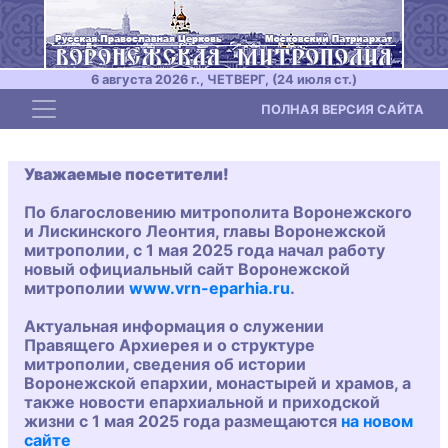
6 августа 2026 г., ЧЕТВЕРГ, (24 июля ст.)
Toggle navigation
ПОЛНАЯ ВЕРСИЯ САЙТА
Уважаемые посетители!
По благословению митрополита Воронежского
и Лискинского Леонтия, главы Воронежской
митрополии, с 1 мая 2025 года начал работу
новый официальный сайт Воронежской
митрополии
www.vrn-eparhia.ru
.
Актуальная информация о служении
Правящего Архиерея и о структуре
митрополии, сведения об истории
Воронежской епархии, монастырей и храмов, а
также новости епархиальной и приходской
жизни с 1 мая 2025 года размещаются
на новом
сайте