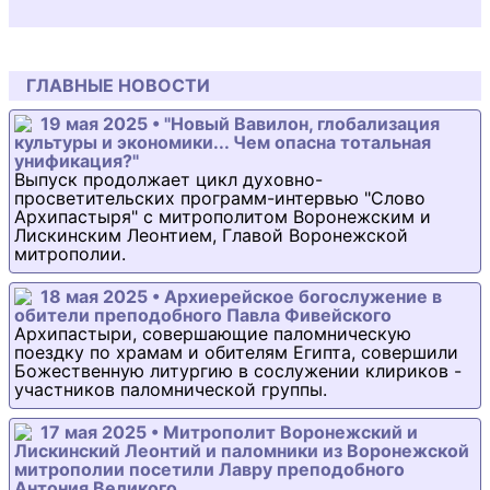
ГЛАВНЫЕ НОВОСТИ
19 мая 2025 • "Новый Вавилон, глобализация
культуры и экономики... Чем опасна тотальная
унификация?"
Выпуск продолжает цикл духовно-
просветительских программ-интервью "Слово
Архипастыря" с митрополитом Воронежским и
Лискинским Леонтием, Главой Воронежской
митрополии.
18 мая 2025 • Архиерейское богослужение в
обители преподобного Павла Фивейского
Архипастыри, совершающие паломническую
поездку по храмам и обителям Египта, совершили
Божественную литургию в сослужении клириков -
участников паломнической группы.
17 мая 2025 • Митрополит Воронежский и
Лискинский Леонтий и паломники из Воронежской
митрополии посетили Лавру преподобного
Антония Великого