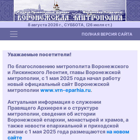
8 августа 2026 г., СУББОТА, (26 июля ст.)
Toggle navigation
ПОЛНАЯ ВЕРСИЯ САЙТА
Уважаемые посетители!
По благословению митрополита Воронежского
и Лискинского Леонтия, главы Воронежской
митрополии, с 1 мая 2025 года начал работу
новый официальный сайт Воронежской
митрополии
www.vrn-eparhia.ru
.
Актуальная информация о служении
Правящего Архиерея и о структуре
митрополии, сведения об истории
Воронежской епархии, монастырей и храмов, а
также новости епархиальной и приходской
жизни с 1 мая 2025 года размещаются
на новом
сайте