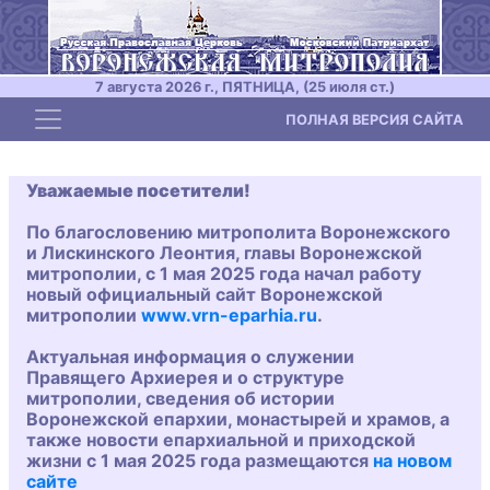
7 августа 2026 г., ПЯТНИЦА, (25 июля ст.)
Toggle navigation
ПОЛНАЯ ВЕРСИЯ САЙТА
Уважаемые посетители!
По благословению митрополита Воронежского
и Лискинского Леонтия, главы Воронежской
митрополии, с 1 мая 2025 года начал работу
новый официальный сайт Воронежской
митрополии
www.vrn-eparhia.ru
.
Актуальная информация о служении
Правящего Архиерея и о структуре
митрополии, сведения об истории
Воронежской епархии, монастырей и храмов, а
также новости епархиальной и приходской
жизни с 1 мая 2025 года размещаются
на новом
сайте