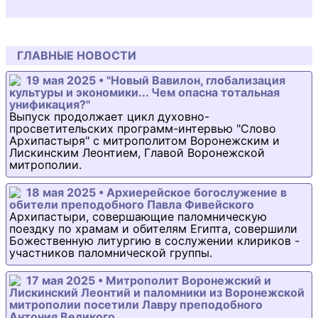
ГЛАВНЫЕ НОВОСТИ
19 мая 2025 • "Новый Вавилон, глобализация
культуры и экономики... Чем опасна тотальная
унификация?"
Выпуск продолжает цикл духовно-
просветительских программ-интервью "Слово
Архипастыря" с митрополитом Воронежским и
Лискинским Леонтием, Главой Воронежской
митрополии.
18 мая 2025 • Архиерейское богослужение в
обители преподобного Павла Фивейского
Архипастыри, совершающие паломническую
поездку по храмам и обителям Египта, совершили
Божественную литургию в сослужении клириков -
участников паломнической группы.
17 мая 2025 • Митрополит Воронежский и
Лискинский Леонтий и паломники из Воронежской
митрополии посетили Лавру преподобного
Антония Великого