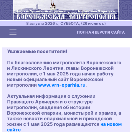
8 августа 2026 г., СУББОТА, (26 июля ст.)
Toggle navigation
ПОЛНАЯ ВЕРСИЯ САЙТА
Уважаемые посетители!
По благословению митрополита Воронежского
и Лискинского Леонтия, главы Воронежской
митрополии, с 1 мая 2025 года начал работу
новый официальный сайт Воронежской
митрополии
www.vrn-eparhia.ru
.
Актуальная информация о служении
Правящего Архиерея и о структуре
митрополии, сведения об истории
Воронежской епархии, монастырей и храмов, а
также новости епархиальной и приходской
жизни с 1 мая 2025 года размещаются
на новом
сайте