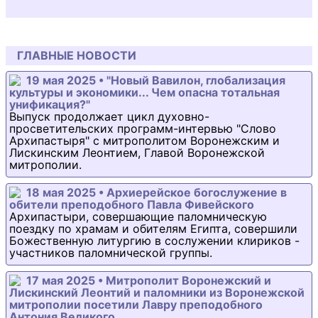
ГЛАВНЫЕ НОВОСТИ
19 мая 2025 • "Новый Вавилон, глобализация
культуры и экономики... Чем опасна тотальная
унификация?"
Выпуск продолжает цикл духовно-
просветительских программ-интервью "Слово
Архипастыря" с митрополитом Воронежским и
Лискинским Леонтием, Главой Воронежской
митрополии.
18 мая 2025 • Архиерейское богослужение в
обители преподобного Павла Фивейского
Архипастыри, совершающие паломническую
поездку по храмам и обителям Египта, совершили
Божественную литургию в сослужении клириков -
участников паломнической группы.
17 мая 2025 • Митрополит Воронежский и
Лискинский Леонтий и паломники из Воронежской
митрополии посетили Лавру преподобного
Антония Великого