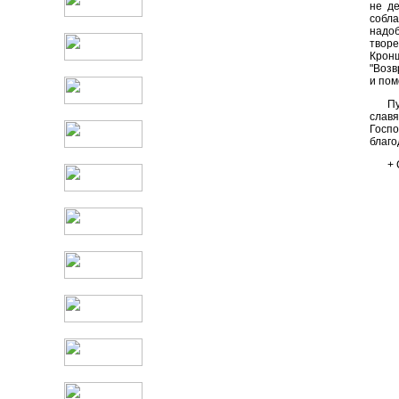
не д
собл
надо
творе
Кронш
"Возв
и пом
П
славя
Госпо
благо
+ 