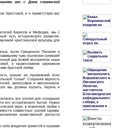
равляю вас с Днем славянской
хи Христовой, и я приветствую вас
тителей Кирилла и Мефодия, мы с
ый путь исторического развития.
великой христианской культуры для
 язык, были Священное Писание и
ставившему тьму языческих суеверий
оценный дар Божий восприняли наши
овой, в православном церковном
ами братской любви.
ность лучших ее проявлений ясно
ельской "солью". Сохраняя верность
ателей, философов и миссионеров.
орое мы должны изучать, беречь и
рилагать все усилия для созидания
и его исторического бытия. Нужно
еческой вере, в искренней любви к
димости совместных усилий Церкви,
ановление нравственной зрелости
 себе владение грамотой и науками