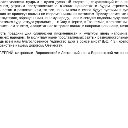
елает человека мудрым – нужен духовный стержень, сохраняющий от оши
азнам, утратим представление о высших ценностях и будем стреми
бностям и развлечениям, то все наши мысли и слова будут пустыми и су
ния не принесут пользы ни современникам, ни потомкам. Прислушаемся же 
тадтского, обращенным к нашему народу, – они и сегодня подобны лучу спас
ратимся туда, откуда удалились, – к Богу, к Церкви, к Евангелию, к его святым
ожет нам во всем, и защитит нас от врагов наших, и направит ноги наши, жизн
усть праздник Дня славянской письменности и культуры вновь напомнит
нских народов. По молитвам ныне прославляемых святых равноапостольны
дь всем нам благословенное "единство духа в союзе мира" (Еф. 4:3), креп
денствие нашему дорогому Отечеству.
СЕРГИЙ, митрополит Воронежский и Лискинский, глава Воронежской митроп