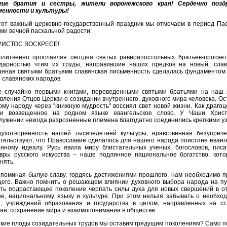
гие братия и сестры, жители воронежского края! Сердечно позд
менности и культуры!
тот важный церковно-государственный праздник мы отмечаем в период Пас
ми вечной пасхальной радости:
РИСТОС ВОСКРЕСЕ!
олитвенно прославляя сегодня святых равноапостольных братьев-просве
одарностью чтим их труды, направившие наших предков на новый, славн
нная святыми братьями славянская письменность сделалась фундаментом 
 славянских народов.
е случайно первыми книгами, переведенными святыми братьями на наш
вления Отцов Церкви о созидании внутреннего, духовного мира человека. О
ому народу через "книжную мудрость" воссиял свет новой жизни. Как драг
ки возвещенное на родном языке евангельское слово. У Чаши Христ
лужении некогда разрозненные племена благодатно соединились крепкими уз
духотворенность нашей тысячелетней культуры, нравственная безупреч
тельствуют, что Православие сделалось для нашего народа поистине еванг
анному идеалу, Русь явила миру блистательных ученых, богословов, пис
вры русского искусства – наше подлинное национальное богатство, кот
нять.
споминая былую славу, гордясь достижениями прошлого, нам необходимо п
его. Важно помнить о решающем влиянии духовного выбора народа на пут
ть подрастающее поколение черпать силы духа для новых свершений в от
е, национальному языку и культуре. При этом нельзя забывать о необхо
и, учреждений образования и государства в целом, направленных на ст
ан, сохранение мира и взаимопонимания в обществе.
кие плоды созидательных трудов мы оставим грядущим поколениям? Само по