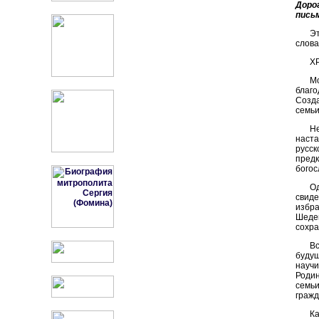
Доро
пись
Э
слова
Х
М
благ
Созда
семьи
Н
наста
русск
пред
богос
О
свиде
избр
Шеде
сохра
В
будущ
научи
Родин
семь
гражд
Ка