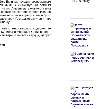
бок. Если мы, следуя современным
ться лишь к сиюминутным земным
етными. Лишенные духовного света
к словам святого праведного Иоанна
ительного маяка среди ночной бури:
 заветам, и Господь обратится к нам,
ь нашу".
 нам о многовековом содружестве
х Кирилла и Мефодия да ниспошлет
ость веры и чистоту сердца, дарует
олии