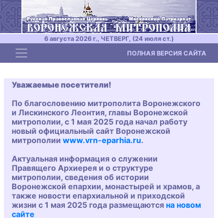
6 августа 2026 г., ЧЕТВЕРГ, (24 июля ст.)
Toggle navigation
ПОЛНАЯ ВЕРСИЯ САЙТА
Уважаемые посетители!
По благословению митрополита Воронежского
и Лискинского Леонтия, главы Воронежской
митрополии, с 1 мая 2025 года начал работу
новый официальный сайт Воронежской
митрополии
www.vrn-eparhia.ru
.
Актуальная информация о служении
Правящего Архиерея и о структуре
митрополии, сведения об истории
Воронежской епархии, монастырей и храмов, а
также новости епархиальной и приходской
жизни с 1 мая 2025 года размещаются
на новом
сайте