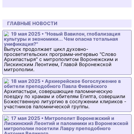
ГЛАВНЫЕ НОВОСТИ
19 мая 2025 • "Новый Вавилон, глобализация
культуры и экономики... Чем опасна тотальная
унификация?"
Выпуск продолжает цикл духовно-
просветительских программ-интервью "Слово
Архипастыря" с митрополитом Воронежским и
Лискинским Леонтием, Главой Воронежской
митрополии.
18 мая 2025 • Архиерейское богослужение в
обители преподобного Павла Фивейского
Архипастыри, совершающие паломническую
поездку по храмам и обителям Египта, совершили
Божественную литургию в сослужении клириков -
участников паломнической группы.
17 мая 2025 • Митрополит Воронежский и
Лискинский Леонтий и паломники из Воронежской
митрополии посетили Лавру преподобного
Антония Великого