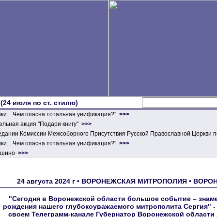
 (24 июля по ст. стилю)
ики... Чем опасна тотальная унификация?"
>>>
льная акция "Подари книгу"
>>>
едании Комиссии Межсоборного Присутствия Русской Православной Церкви п
ики... Чем опасна тотальная унификация?"
>>>
ершино
>>>
24 августа 2024 г • ВОРОНЕЖСКАЯ МИТРОПОЛИЯ • ВОРО
"Сегодня в Воронежской области большое событие – знам
рождения нашего глубокоуважаемого митрополита Сергия" -
своем Телеграмм-канале Губернатор Воронежской области