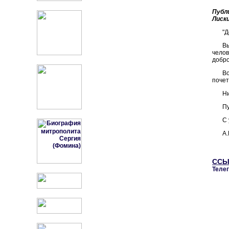
Публ
Лиск
"Д
Вы
челов
добро
В
почет
Ни
Пу
С 
А.
ССЫ
Теле