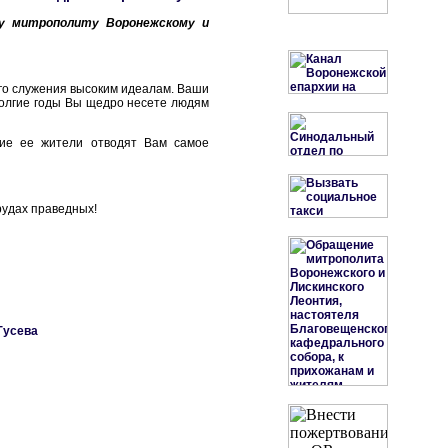
му митрополиту Воронежскому и
го служения высоким идеалам. Ваши
 долгие годы Вы щедро несете людям
гие ее жители отводят Вам самое
рудах праведных!
Гусева