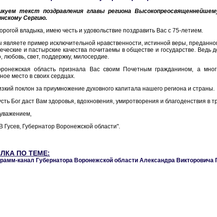
икуем текст поздравления главы региона Высокопреосвященнейше
инскому Сергию.
орогой владыка, имею честь и удовольствие поздравить Вас с 75-летием.
 являете пример исключительной нравственности, истинной веры, преданно
еческие и пастырские качества почитаемы в обществе и государстве. Ведь
, любовь, свет, поддержку, милосердие.
оронежская область признала Вас своим Почетным гражданином, а мно
ное место в своих сердцах.
зкий поклон за приумножение духовного капитала нашего региона и страны.
сть Бог даст Вам здоровья, вдохновения, умиротворения и благоденствия в т
уважением,
В Гусев, Губернатор Воронежской области".
ЛКА ПО ТЕМЕ:
грамм-канал Губернатора Воронежской области Александра Викторовича 