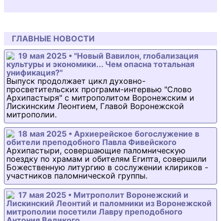
ГЛАВНЫЕ НОВОСТИ
19 мая 2025 • "Новый Вавилон, глобализация
культуры и экономики... Чем опасна тотальная
унификация?"
Выпуск продолжает цикл духовно-
просветительских программ-интервью "Слово
Архипастыря" с митрополитом Воронежским и
Лискинским Леонтием, Главой Воронежской
митрополии.
18 мая 2025 • Архиерейское богослужение в
обители преподобного Павла Фивейского
Архипастыри, совершающие паломническую
поездку по храмам и обителям Египта, совершили
Божественную литургию в сослужении клириков -
участников паломнической группы.
17 мая 2025 • Митрополит Воронежский и
Лискинский Леонтий и паломники из Воронежской
митрополии посетили Лавру преподобного
Антония Великого