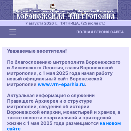
7 августа 2026 г., ПЯТНИЦА, (25 июля ст.)
Toggle navigation
ПОЛНАЯ ВЕРСИЯ САЙТА
Уважаемые посетители!
По благословению митрополита Воронежского
и Лискинского Леонтия, главы Воронежской
митрополии, с 1 мая 2025 года начал работу
новый официальный сайт Воронежской
митрополии
www.vrn-eparhia.ru
.
Актуальная информация о служении
Правящего Архиерея и о структуре
митрополии, сведения об истории
Воронежской епархии, монастырей и храмов, а
также новости епархиальной и приходской
жизни с 1 мая 2025 года размещаются
на новом
сайте