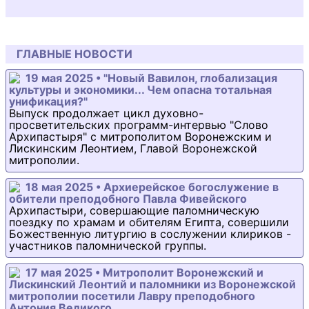
ГЛАВНЫЕ НОВОСТИ
19 мая 2025 • "Новый Вавилон, глобализация
культуры и экономики... Чем опасна тотальная
унификация?"
Выпуск продолжает цикл духовно-
просветительских программ-интервью "Слово
Архипастыря" с митрополитом Воронежским и
Лискинским Леонтием, Главой Воронежской
митрополии.
18 мая 2025 • Архиерейское богослужение в
обители преподобного Павла Фивейского
Архипастыри, совершающие паломническую
поездку по храмам и обителям Египта, совершили
Божественную литургию в сослужении клириков -
участников паломнической группы.
17 мая 2025 • Митрополит Воронежский и
Лискинский Леонтий и паломники из Воронежской
митрополии посетили Лавру преподобного
Антония Великого