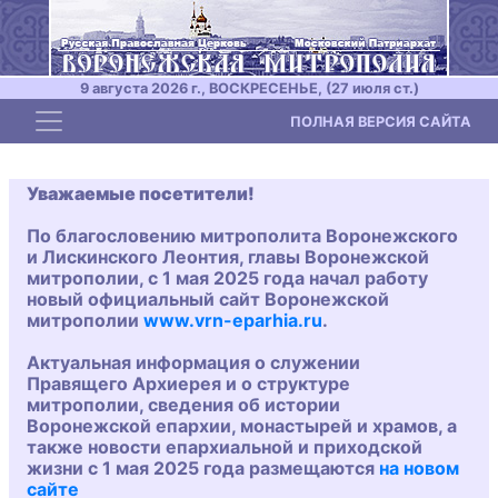
9 августа 2026 г., ВОСКРЕСЕНЬЕ, (27 июля ст.)
Toggle navigation
ПОЛНАЯ ВЕРСИЯ САЙТА
Уважаемые посетители!
По благословению митрополита Воронежского
и Лискинского Леонтия, главы Воронежской
митрополии, с 1 мая 2025 года начал работу
новый официальный сайт Воронежской
митрополии
www.vrn-eparhia.ru
.
Актуальная информация о служении
Правящего Архиерея и о структуре
митрополии, сведения об истории
Воронежской епархии, монастырей и храмов, а
также новости епархиальной и приходской
жизни с 1 мая 2025 года размещаются
на новом
сайте