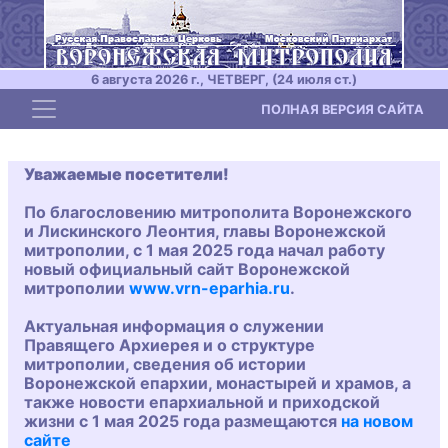
6 августа 2026 г., ЧЕТВЕРГ, (24 июля ст.)
Toggle navigation
ПОЛНАЯ ВЕРСИЯ САЙТА
Уважаемые посетители!
По благословению митрополита Воронежского
и Лискинского Леонтия, главы Воронежской
митрополии, с 1 мая 2025 года начал работу
новый официальный сайт Воронежской
митрополии
www.vrn-eparhia.ru
.
Актуальная информация о служении
Правящего Архиерея и о структуре
митрополии, сведения об истории
Воронежской епархии, монастырей и храмов, а
также новости епархиальной и приходской
жизни с 1 мая 2025 года размещаются
на новом
сайте