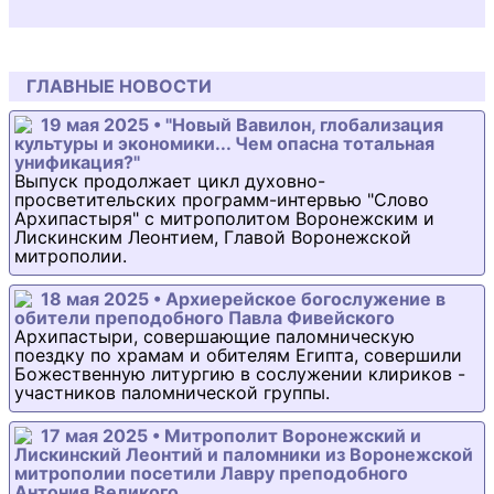
ГЛАВНЫЕ НОВОСТИ
19 мая 2025 • "Новый Вавилон, глобализация
культуры и экономики... Чем опасна тотальная
унификация?"
Выпуск продолжает цикл духовно-
просветительских программ-интервью "Слово
Архипастыря" с митрополитом Воронежским и
Лискинским Леонтием, Главой Воронежской
митрополии.
18 мая 2025 • Архиерейское богослужение в
обители преподобного Павла Фивейского
Архипастыри, совершающие паломническую
поездку по храмам и обителям Египта, совершили
Божественную литургию в сослужении клириков -
участников паломнической группы.
17 мая 2025 • Митрополит Воронежский и
Лискинский Леонтий и паломники из Воронежской
митрополии посетили Лавру преподобного
Антония Великого