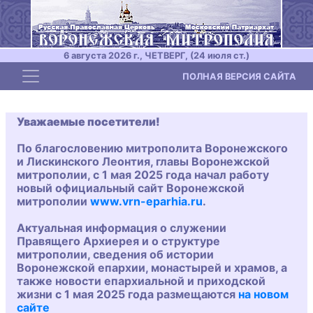
6 августа 2026 г., ЧЕТВЕРГ, (24 июля ст.)
Toggle navigation
ПОЛНАЯ ВЕРСИЯ САЙТА
Уважаемые посетители!
По благословению митрополита Воронежского
и Лискинского Леонтия, главы Воронежской
митрополии, с 1 мая 2025 года начал работу
новый официальный сайт Воронежской
митрополии
www.vrn-eparhia.ru
.
Актуальная информация о служении
Правящего Архиерея и о структуре
митрополии, сведения об истории
Воронежской епархии, монастырей и храмов, а
также новости епархиальной и приходской
жизни с 1 мая 2025 года размещаются
на новом
сайте