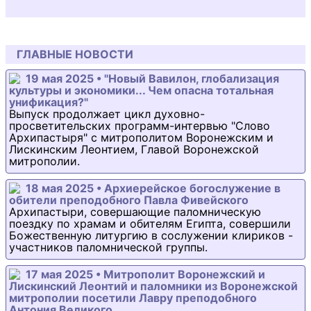
ГЛАВНЫЕ НОВОСТИ
19 мая 2025 • "Новый Вавилон, глобализация
культуры и экономики... Чем опасна тотальная
унификация?"
Выпуск продолжает цикл духовно-
просветительских программ-интервью "Слово
Архипастыря" с митрополитом Воронежским и
Лискинским Леонтием, Главой Воронежской
митрополии.
18 мая 2025 • Архиерейское богослужение в
обители преподобного Павла Фивейского
Архипастыри, совершающие паломническую
поездку по храмам и обителям Египта, совершили
Божественную литургию в сослужении клириков -
участников паломнической группы.
17 мая 2025 • Митрополит Воронежский и
Лискинский Леонтий и паломники из Воронежской
митрополии посетили Лавру преподобного
Антония Великого