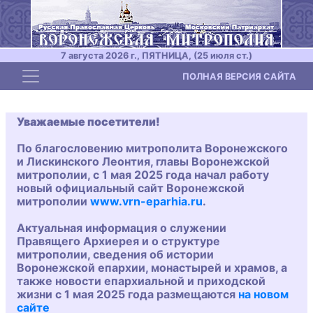
7 августа 2026 г., ПЯТНИЦА, (25 июля ст.)
Toggle navigation
ПОЛНАЯ ВЕРСИЯ САЙТА
Уважаемые посетители!
По благословению митрополита Воронежского
и Лискинского Леонтия, главы Воронежской
митрополии, с 1 мая 2025 года начал работу
новый официальный сайт Воронежской
митрополии
www.vrn-eparhia.ru
.
Актуальная информация о служении
Правящего Архиерея и о структуре
митрополии, сведения об истории
Воронежской епархии, монастырей и храмов, а
также новости епархиальной и приходской
жизни с 1 мая 2025 года размещаются
на новом
сайте