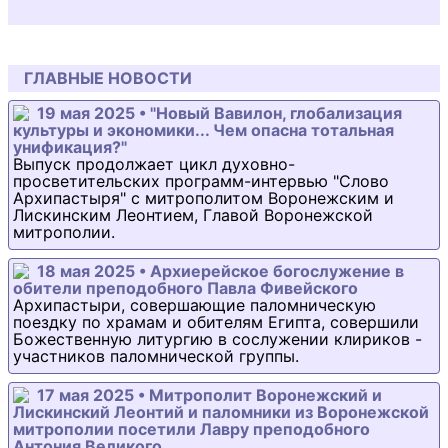
ГЛАВНЫЕ НОВОСТИ
19 мая 2025 • "Новый Вавилон, глобализация
культуры и экономики... Чем опасна тотальная
унификация?"
Выпуск продолжает цикл духовно-
просветительских программ-интервью "Слово
Архипастыря" с митрополитом Воронежским и
Лискинским Леонтием, Главой Воронежской
митрополии.
18 мая 2025 • Архиерейское богослужение в
обители преподобного Павла Фивейского
Архипастыри, совершающие паломническую
поездку по храмам и обителям Египта, совершили
Божественную литургию в сослужении клириков -
участников паломнической группы.
17 мая 2025 • Митрополит Воронежский и
Лискинский Леонтий и паломники из Воронежской
митрополии посетили Лавру преподобного
Антония Великого